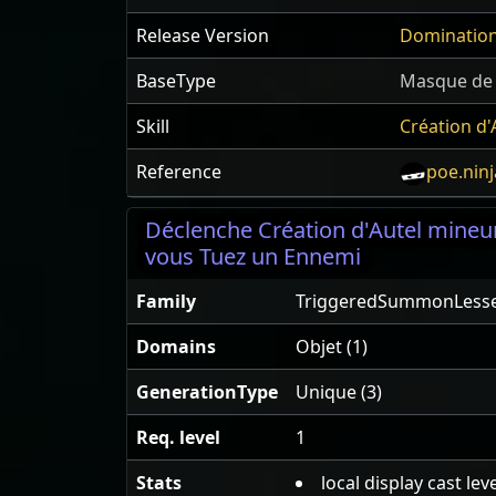
Release Version
Dominatio
BaseType
Masque de
Skill
Création d'
Reference
poe.ninj
Déclenche Création d'Autel mineur
vous Tuez un Ennemi
Family
TriggeredSummonLesse
Domains
Objet (1)
GenerationType
Unique (3)
Req. level
1
Stats
local display cast le