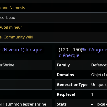
n and Nemesis
 corbeau
Autel mineur
a
,
Community Wiki
 (Niveau 1) lorsque
(120
—
150)
% d'Augmen
d'énergie
rShrine
Family
Defence
Domains
Objet (1)
GenerationType
Unique (
Req. level
1
vel 1 summon lesser shrine
Stats
local