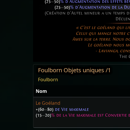
(25
—
50)
% d'Augmentation des Effets bén
(25
—
50)
% d'Augmentation de la Dur
(Création d'Autel mineur a un temps de
Décle
« C'est le goéland qui li
Celui qui mange notre ch
âmes sur la terre. Nous d
Le goéland nous m
- Lavianga, con
The 
Foulborn Objets uniques /1
Foulborn
Nom
Le Goéland
+(60
—
80)
de Vie maximale
(15
—
20)
% de la Vie maximale est Convertie 