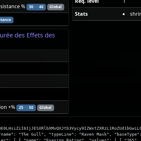
Req. level
1
esistance %
30
—
40
Global
Stats
shri
stance
urée des Effets des
tion +%
25
—
50
Global
DE0LHsiZiI6IjJESXRlbXMvQXJtb3Vycy9IZWxtZXRzL1RoZUd1bGwiL
"name": "The Gull", "typeLine": "Raven Mask", "baseType"
ies": [ { "name": "Evasion Rating", "values": [ [ "265",