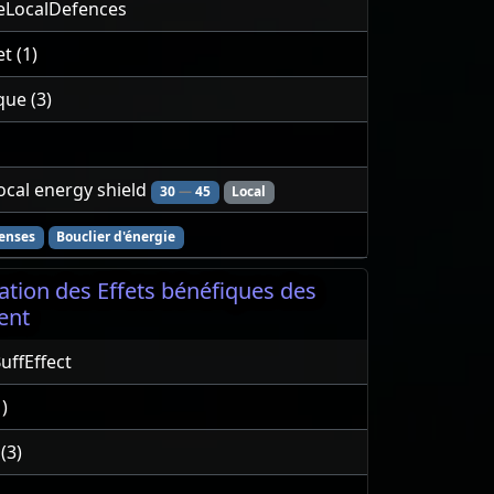
eLocalDefences
t (1)
que (3)
ocal energy shield
30
—
45
Local
enses
Bouclier d'énergie
tion des Effets bénéfiques des
ent
uffEffect
)
(3)