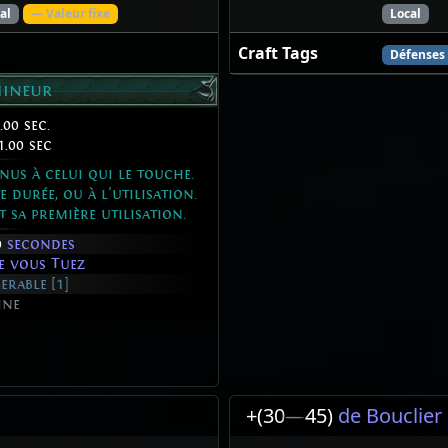
al
— Valeur fixe
Local
Craft Tags
Défenses
mineur
.00 sec.
1.00 sec
nus à celui qui le touche.
 durée, ou à l'utilisation.
 sa première utilisation.
0
secondes
e vous Tuez
erable [1]
ine
+(30
—
45)
de Bouclier