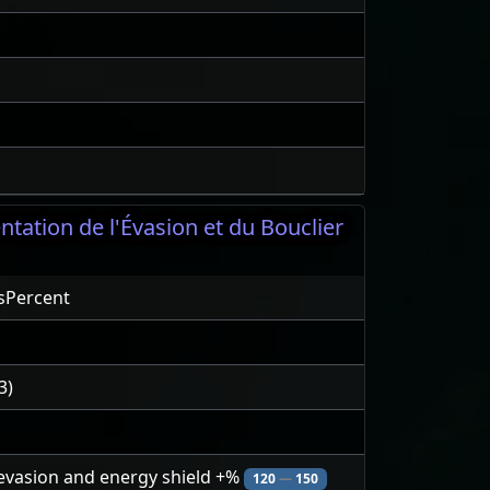
tation de l'Évasion et du Bouclier
sPercent
3)
 evasion and energy shield +%
120
—
150