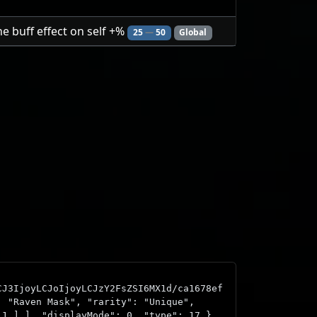
ne buff effect on self +%
25
—
50
Global
CJ3IjoyLCJoIjoyLCJzY2FsZSI6MX1d/ca1678ef
: "Raven Mask", "rarity": "Unique",
 1 ] ], "displayMode": 0, "type": 17 },