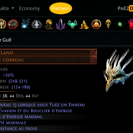
uête
Economy
Patreon
PoE2
 Gull
éland
e corbeau
ques
é:
+20%
ion:
(249-321)
rgie:
(124-189)
u
38
,
44
Dex,
44
Int
iveau 1) lorsque vous Tuez un Ennemi
vasion et du Bouclier d'énergie
 d'énergie maximal
ie maximale
sistance au froid