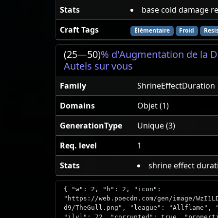
Stats
base cold damage r
Craft Tags
Élémentaire
Froid
Resi
(25
—
50)
% d'Augmentation de la D
Autels sur vous
Family
ShrineEffectDuration
Domains
Objet (1)
GenerationType
Unique (3)
Req. level
1
Stats
shrine effect dura
{ "w": 2, "h": 2, "icon":
"https://web.poecdn.com/gen/image/WzI1L
d9/TheGull.png", "league": "Allflame", 
"ilvl": 72, "corrupted": true, "propert