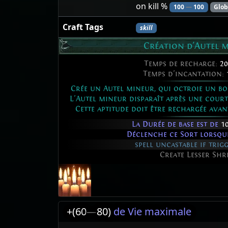
on kill %
100
—
100
Glob
Craft Tags
skill
Création d'Autel 
Temps de recharge:
20
Temps d'incantation:
Crée un Autel mineur, qui octroie un bo
L'Autel mineur disparaît après une courte
Cette aptitude doit être rechargée avant
La Durée de base est de
1
Déclenche ce Sort lorsqu
spell uncastable if trigg
Create Lesser Shr
+(60
—
80)
de Vie maximale