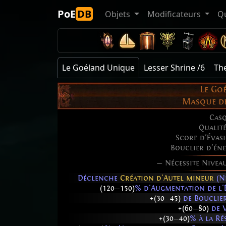
PoE
DB
Objets
Modificateurs
Q
Le Goéland Unique
Lesser Shrine /6
The
Le Go
Masque d
Cas
Qualit
Score d'Évas
Bouclier d'éne
— Nécessite Nivea
Déclenche
Création d'Autel mineur
(N
(120
—
150)
% d'Augmentation de l'É
+(30
—
45)
de Bouclier
+(60
—
80)
de V
+(30
—
40)
% à la Ré