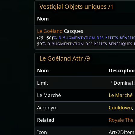
Vestigial Objets uniques /1
Nom
Le Goéland
Casques
(25
—
50)
% d'Augmentation des Effets bénéfiq
50
% d'Augmentation des Effets bénéfiques 
Le Goéland Attr /9
Nom
Description
Limit
「Dominati
Le Marché
Le Marché
Acronym
Cooldown
,
Related
Royale The 
Icon
Art/2DItem