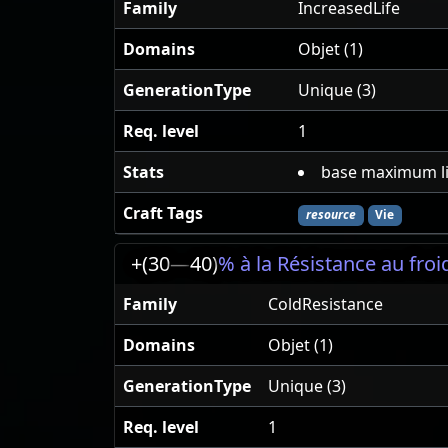
Family
IncreasedLife
Domains
Objet (1)
GenerationType
Unique (3)
Req. level
1
Stats
base maximum l
Craft Tags
resource
Vie
+(30
—
40)
% à la Résistance au froi
Family
ColdResistance
Domains
Objet (1)
GenerationType
Unique (3)
Req. level
1