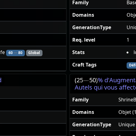
Family
Bas
Domains
Obje
GenerationType
Uni
Req. level
1
ife
Stats
l
60
—
80
Global
Craft Tags
Déf
d
(25
—
50)
% d'Augmenta
Autels qui vous affect
Family
ShrineB
Domains
Objet (1
GenerationType
Unique 