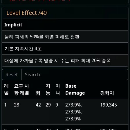
Level Effect /40
Implicit
물리 피해의
50
%를 화염 피해로 전환
기본 지속시간
4
초
대상에 가까울수록 명중 시 주는 피해 최대
20
% 증폭
레
요구 사
지
마
Base
벨
항 레벨
힘
능
나
Damage
경험치
1
28
42
29
9
273.9%,
199,345
273.9%,
273.9%