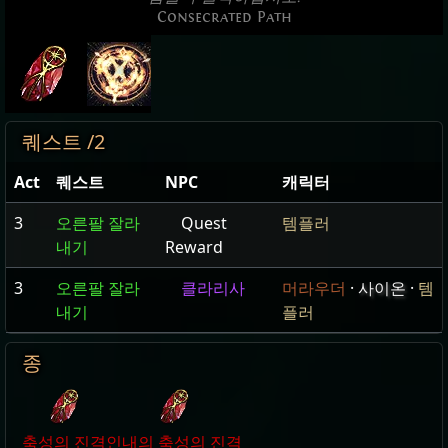
Consecrated Path
퀘스트 /2
Act
퀘스트
NPC
캐릭터
3
오른팔 잘라
Quest
템플러
내기
Reward
3
오른팔 잘라
클라리사
머라우더
·
사이온
·
템
내기
플러
종
축성의 진격
인내의 축성의 진격