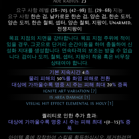
AoE Radius:
23
요구 사항 레벨
(28
—
70)
,
(42
—
98)
힘,
(29
—
68)
지능
요구 사항
한손 검
,
날카로운 한손 검
,
양손 검
,
한손 도끼
,
양손 도끼
,
한손 철퇴
,
셉터
,
양손 철퇴
,
지팡이
,
Unarmed
,
전쟁지팡이
목표 지점의 지면을 강타합니다. 목표 지점 주위에 적이
있을 경우, 그곳으로 단거리 순간이동을 하며 충돌하여 신
성화 지대를 생성합니다. 연속타격의 보조는 받을 수 없습
니다. 검이나 도끼, 철퇴, 셉터, 지팡이 착용 혹은 비무장
상태여야 합니다.
기본 지속시간
4
초
물리 피해의
50
%를 화염 피해로 전환
대상에 가까울수록 명중 시 주는 피해 최대
20
% 증폭
ignite art variation [7]
is area damage [1]
visual hit effect elemental is holy [1]
퀄리티로 인한 추가 효과:
대상에 가까울수록 명중 시 주는 피해 최대
+(0
—
15)
% 증
폭
아이템 홈에 장착하여 스킬을 획득하십시오. 제거하려면