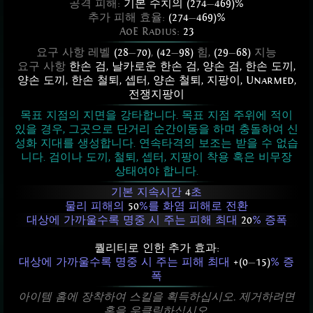
공격 피해:
기본 수치의 (274
—
469)%
추가 피해 효율:
(274
—
469)%
AoE Radius:
23
요구 사항 레벨
(28
—
70)
,
(42
—
98)
힘,
(29
—
68)
지능
요구 사항
한손 검
,
날카로운 한손 검
,
양손 검
,
한손 도끼
,
양손 도끼
,
한손 철퇴
,
셉터
,
양손 철퇴
,
지팡이
,
Unarmed
,
전쟁지팡이
목표 지점의 지면을 강타합니다. 목표 지점 주위에 적이
있을 경우, 그곳으로 단거리 순간이동을 하며 충돌하여 신
성화 지대를 생성합니다. 연속타격의 보조는 받을 수 없습
니다. 검이나 도끼, 철퇴, 셉터, 지팡이 착용 혹은 비무장
상태여야 합니다.
기본 지속시간
4
초
물리 피해의
50
%를 화염 피해로 전환
대상에 가까울수록 명중 시 주는 피해 최대
20
% 증폭
퀄리티로 인한 추가 효과:
대상에 가까울수록 명중 시 주는 피해 최대
+(0
—
15)
% 증
폭
아이템 홈에 장착하여 스킬을 획득하십시오. 제거하려면
홈을 우클릭하십시오.