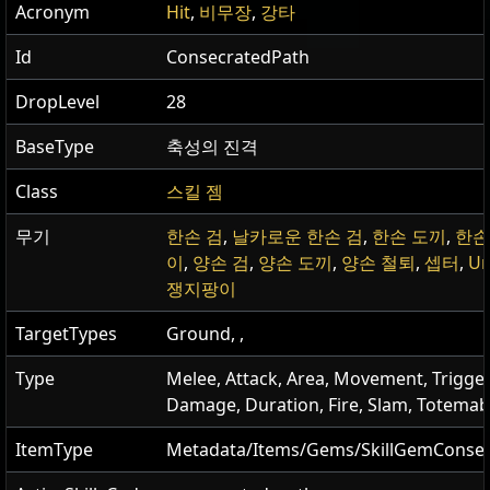
Acronym
Hit
,
비무장
,
강타
Id
ConsecratedPath
DropLevel
28
BaseType
축성의 진격
Class
스킬 젬
무기
한손 검
,
날카로운 한손 검
,
한손 도끼
,
한손
이
,
양손 검
,
양손 도끼
,
양손 철퇴
,
셉터
,
U
쟁지팡이
TargetTypes
Ground, ,
Type
Melee, Attack, Area, Movement, Trigger
Damage, Duration, Fire, Slam, Totemab
ItemType
Metadata/Items/Gems/SkillGemConse