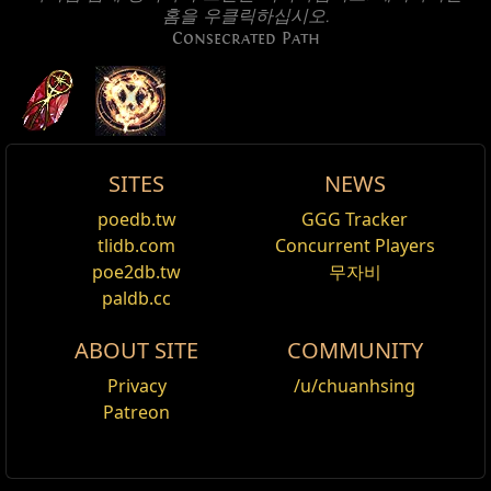
홈을 우클릭하십시오.
Consecrated Path
SITES
NEWS
Active Type: Melee, Attack, Area, Movement,
명계의 축성의 진격 이펙트
이름
Consecrated Path
Damage%
생명력%
Spectre
poedb.tw
GGG Tracker
편집
Triggerable, Damage, Duration, Fire, Slam, Totemable
축성의 진격 스킨
,
명계
tlidb.com
Concurrent Players
Cost:
엘레온
125
Consecrated Path
is a
Attack
skill where the user
poe2db.tw
무자비
Reset
축성의 진격에 명계의 이펙트를 적용합니다.
strikes the ground to deal physical damage
paldb.cc
흑요석 파수꾼
converted
화염 피해 추가 보조
to fire damage around the user and
천공의 축성의 진격 이펙트
ABOUT SITE
COMMUNITY
create
적을 명중하는 모든 스킬에 적용됩니다.
Consecrated Ground
. When targeting distant
축성의 진격 스킨
,
천공
enemies, the user will teleport to the target.
Cost:
130
영감 보조
Privacy
/u/chuanhsing
모든 스킬에 적용됩니다. 소환수, 토템, 덫, 지뢰는 영감
Patreon
축성의 진격에 천공의 이펙트를 적용합니다.
Version history
충전을 획득할 수 없습니다.
Version
밀어내기 보조
Changes