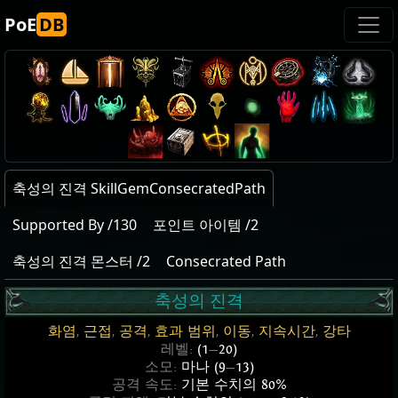
PoE
DB
축성의 진격 SkillGemConsecratedPath
Supported By /130
포인트 아이템 /2
축성의 진격 몬스터 /2
Consecrated Path
축성의 진격
화염
,
근접
,
공격
,
효과 범위
,
이동
,
지속시간
,
강타
레벨:
(1
—
20)
소모:
마나 (9
—
13)
공격 속도:
기본 수치의 80%