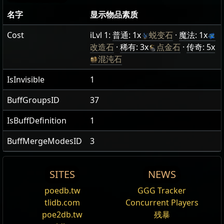
名字
显示物品素质
Cost
iLvl 1:
普通: 1x
蜕变石
·
魔法: 1x
改造石
·
稀有: 3x
点金石
·
传奇: 5x
混沌石
IsInvisible
1
BuffGroupsID
37
IsBuffDefinition
1
BuffMergeModesID
3
SITES
NEWS
名
Talisman
等
比
poedb.tw
GGG Tracker
编辑
字
级
Pre/Suf
描述
重
tlidb.com
Concurrent Players
A
talisman
is a type of
Amulets
. Talismans have their
poe2db.tw
残暴
1
传奇
monster no talismans [1]