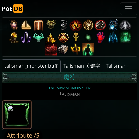
PoE
DB
talisman_monster buff
Talisman 关键字
Talisman
魔符
talisman_monster
Talisman
Attribute /5