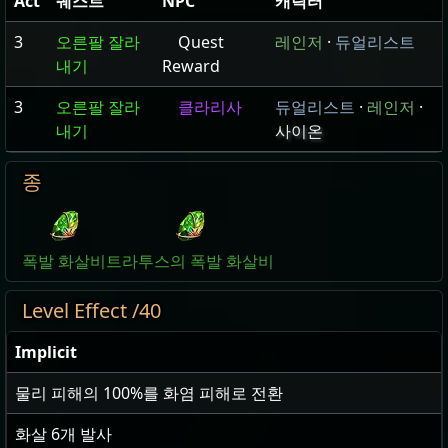
Act
퀘스트
NPC
캐릭터
3
오른팔 잘라
Quest
레인저
·
듀얼리스트
내기
Reward
3
오른팔 잘라
클라리사
듀얼리스트
·
레인저
·
내기
사이온
종
폭발 화살비
트라투스의 폭발 화살비
Level Effect /40
Implicit
물리 피해의
100
%를 화염 피해로 전환
화살
6
개 발사