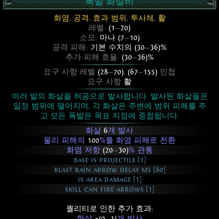
폭발 화살비
화염
,
공격
,
효과 범위
,
투사체
,
활
레벨:
(1
—
20)
소모:
마나 (7
—
10)
공격 피해:
기본 수치의 (30
—
36)%
추가 피해 효율:
(30
—
36)%
요구 사항 레벨
(28
—
70)
,
(67
—
155)
민첩
요구 사항
활
여러 발의 화살을 허공으로 발사합니다. 발사된 화살들은
일정 범위에 떨어지며, 각 화살은 주변에 범위 피해를 주
고 모든 폭발은 목표 지점에 중첩됩니다.
화살
6
개 발사
물리 피해의
100
%를 화염 피해로 전환
화염 저항
(20
—
30)
% 관통
base is projectile [1]
blast rain arrow delay ms [80]
is area damage [1]
skill can fire arrows [1]
퀄리티로 인한 추가 효과:
화살
+(0
—
1)
개 발사