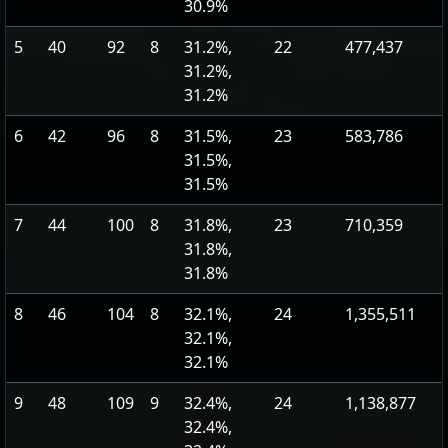
30.9%
5
40
92
8
31.2%,
22
477,437
31.2%,
31.2%
6
42
96
8
31.5%,
23
583,786
31.5%,
31.5%
7
44
100
8
31.8%,
23
710,359
31.8%,
31.8%
8
46
104
8
32.1%,
24
1,355,511
32.1%,
32.1%
9
48
109
9
32.4%,
24
1,138,877
32.4%,