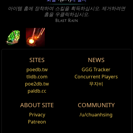
아이템 홈에 장착하여 스킬을 획득하십시오. 제거하려면
홈을 우클릭하십시오.
Blast Rain
SITES
NEWS
Active Type: Attack, RangedAttack, Fire,
칠흑의 폭발 화살비 이펙트
Blast Rain
poedb.tw
GGG Tracker
편집
MirageArcherCanUse, Area, ProjectileSpeed,
폭발 화살비 스킨
,
순흑
tlidb.com
Concurrent Players
이름
Damage%
생명력%
Spectre
ProjectileNumber, Totemable, Trappable, Mineable,
Cost:
75
poe2db.tw
무자비
Triggerable, Rain
폭발 화살비에 칠흑의 이펙트를 적용합니다.
크레이틴의 보초
Blast Rain
is a bow attack that fires an arrow into
paldb.cc
the air that splits and rains down in a series of
Reset
오크의 저격수
ABOUT SITE
COMMUNITY
explosions over an area.
화염 피해 추가 보조
Privacy
/u/chuanhsing
오크의 수호병
적을 명중하는 모든 스킬에 적용됩니다.
Patreon
수호병 궁수
영감 보조
Skill functions and interactions