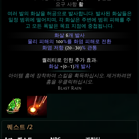
요구 사항
활
여러 발의 화살을 허공으로 발사합니다. 발사된 화살들은
일정 범위에 떨어지며, 각 화살은 주변에 범위 피해를 주
고 모든 폭발은 목표 지점에 중첩됩니다.
화살
6
개 발사
물리 피해의
100
%를 화염 피해로 전환
화염 저항
(20
—
30)
% 관통
퀄리티로 인한 추가 효과:
화살
+(0
—
1)
개 발사
아이템 홈에 장착하여 스킬을 획득하십시오. 제거하려면
홈을 우클릭하십시오.
Blast Rain
퀘스트 /2