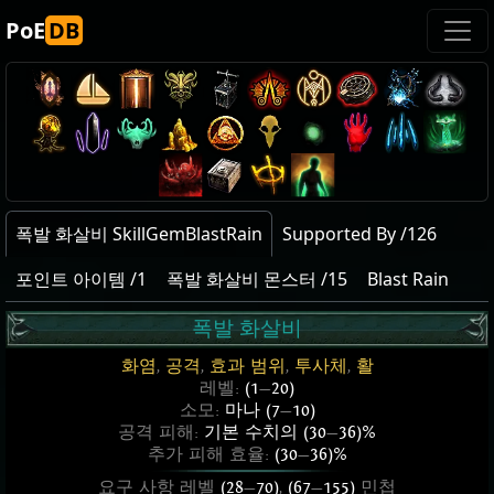
PoE
DB
폭발 화살비 SkillGemBlastRain
Supported By /126
포인트 아이템 /1
폭발 화살비 몬스터 /15
Blast Rain
폭발 화살비
화염
,
공격
,
효과 범위
,
투사체
,
활
레벨:
(1
—
20)
소모:
마나 (7
—
10)
공격 피해:
기본 수치의 (30
—
36)%
추가 피해 효율:
(30
—
36)%
요구 사항 레벨
(28
—
70)
,
(67
—
155)
민첩