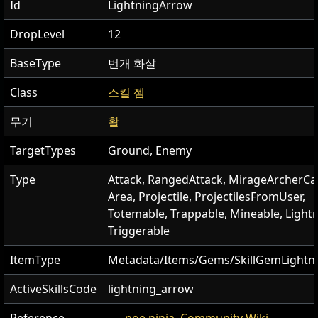
Id
LightningArrow
DropLevel
12
BaseType
번개 화살
Class
스킬 젬
무기
활
TargetTypes
Ground, Enemy
Type
Attack, RangedAttack, MirageArcherCa
Area, Projectile, ProjectilesFromUser,
Totemable, Trappable, Mineable, Lightn
Triggerable
ItemType
Metadata/Items/Gems/SkillGemLightn
ActiveSkillsCode
lightning_arrow