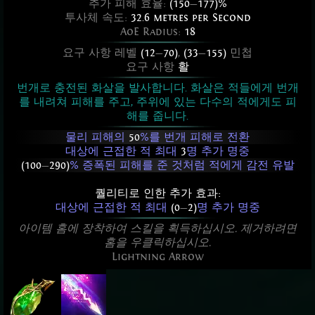
추가 피해 효율:
(150
—
177)%
투사체 속도:
32.6 metres per Second
AoE Radius:
18
요구 사항 레벨
(12
—
70)
,
(33
—
155)
민첩
요구 사항
활
번개로 충전된 화살을 발사합니다. 화살은 적들에게 번개
를 내려쳐 피해를 주고, 주위에 있는 다수의 적에게도 피
해를 줍니다.
물리 피해의
50
%를 번개 피해로 전환
대상에 근접한 적 최대
3
명 추가 명중
(100
—
290)
% 증폭된 피해를 준 것처럼 적에게 감전 유발
퀄리티로 인한 추가 효과:
대상에 근접한 적 최대
(0
—
2)
명 추가 명중
아이템 홈에 장착하여 스킬을 획득하십시오. 제거하려면
홈을 우클릭하십시오.
Lightning Arrow