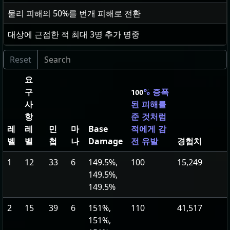
물리 피해의
50
%를 번개 피해로 전환
대상에 근접한 적 최대
3
명 추가 명중
요
구
100
% 증폭
사
된 피해를
항
준 것처럼
레
레
민
마
Base
적에게 감
벨
벨
첩
나
Damage
경험치
전 유발
1
12
33
6
149.5%,
100
15,249
149.5%,
149.5%
2
15
39
6
151%,
110
41,517
151%,