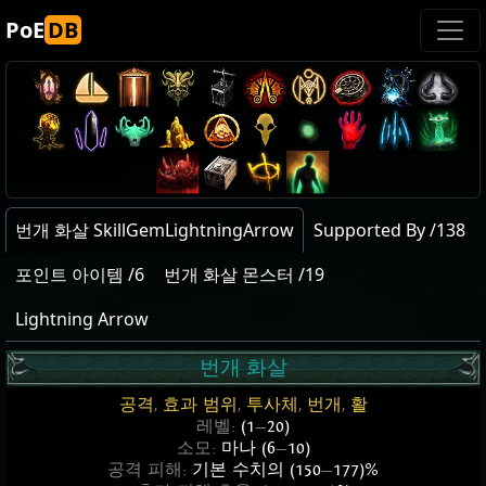
PoE
DB
번개 화살 SkillGemLightningArrow
Supported By /138
포인트 아이템 /6
번개 화살 몬스터 /19
Lightning Arrow
번개 화살
공격
,
효과 범위
,
투사체
,
번개
,
활
레벨:
(1
—
20)
소모:
마나 (6
—
10)
공격 피해:
기본 수치의 (150
—
177)%