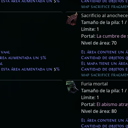
 esta área aumentada un
5
%
Cantidad de objetos 
map sacrifice fragmen
Sacrificio al anochece
Tamaño de la pila:
1 /
Límite:
1
Portal:
La cumbre de s
Nivel de área:
70
 vaal
El área contiene un 
 área aumentada un 5%
Cantidad de objetos 
al
El mapa tiene un área
 esta área aumentada un
5
%
Cantidad de objetos 
map sacrifice fragmen
Furia mortal
Tamaño de la pila:
1 /
Límite:
1
Portal:
El abismo atr
Nivel de área:
80
El área contiene un 
Cantidad de objetos 