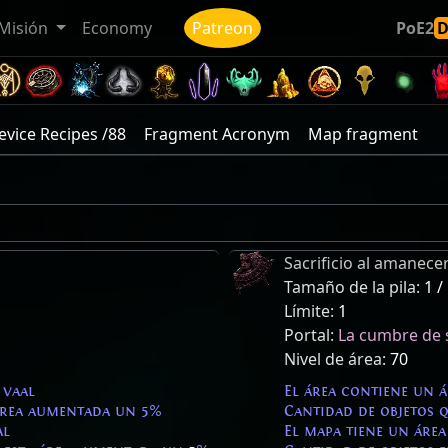
Misión
Economy
Patreon
PoE2
vice Recipes /88
Fragment Acronym
Map fragment
Sacrificio al amanece
Tamaño de la pila:
1 /
Límite:
1
Portal:
La cumbre de s
Nivel de área:
70
 vaal
El área contiene un 
 área aumentada un 5%
Cantidad de objetos 
al
El mapa tiene un área