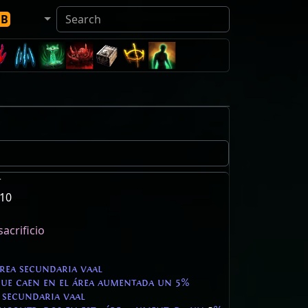
DB
r
 10
acrificio
área secundaria vaal
que caen en el área aumentada un 5%
 secundaria vaal