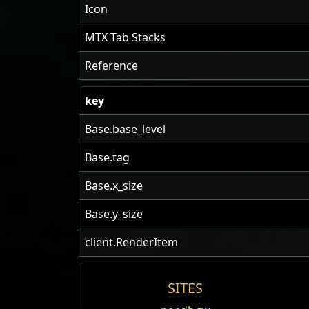
Icon
MTX Tab Stacks
Reference
key
Base.base_level
Base.tag
Base.x_size
Base.y_size
client.RenderItem
SITES
US Realm Economy
Wiki
Source