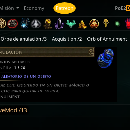
Misión
Economy
Patreon
PoE2
Orbe de anulación /3
Acquisition /2
Orb of Annulment
anulación
rios apilables
a pila:
1 / 20
aleatorio de un objeto
haz clic izquierdo en un objeto mágico o
clic para quitar de la pila.
nnulment
veMod /13