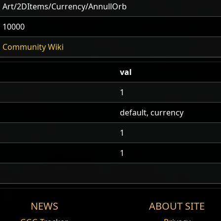
Art/2DItems/Currency/AnnullOrb
10000
Community Wiki
val
1
default, currency
1
1
NEWS
ABOUT SITE
Ingredient
Offer