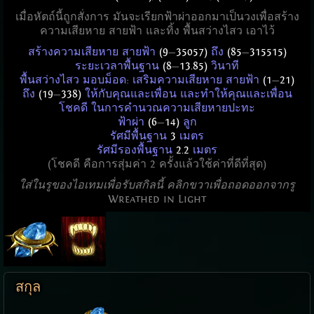
เมื่อหัตถ์นี้ถูกสั่งการ มันจะเรียกฟ้าผ่าออกมาเป็นวงเพื่อสร้าง
ความเสียหาย สายฟ้า และทิ้ง พื้นสว่างไสว เอาไว้
สร้างความเสียหาย สายฟ้า
(9
—
35057)
ถึง
(85
—
315515)
ระยะเวลาพื้นฐาน
(8
—
13.85)
วินาที
พื้นสว่างไสว มอบม็อด: เสริมความเสียหาย สายฟ้า
(1
—
21)
ถึง
(19
—
338)
ให้กับคุณและเพื่อน และทำให้คุณและเพื่อน
โชคดี ในการคำนวณความเสียหายปะทะ
ฟ้าผ่า
(6
—
14)
ลูก
รัศมีพื้นฐาน
3
เมตร
รัศมีรองพื้นฐาน
2.2
เมตร
(โชคดี คือการสุ่มค่า 2 ครั้งแล้วใช้ค่าที่ดีที่สุด)
ใส่ในรูของไอเทมเพื่อรับสกิลนี้ คลิกขวาเพื่อถอดออกจากรู
Wreathed in Light
สกุล