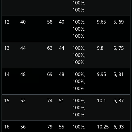
100%,
100%
12
40
58
40
100%,
9.65
5, 69
100%,
100%
13
44
63
44
100%,
9.8
5, 75
100%,
100%
14
48
69
48
100%,
9.95
5, 81
100%,
100%
15
52
74
51
100%,
10.1
6, 87
100%,
100%
16
56
79
55
100%,
10.25
6, 93