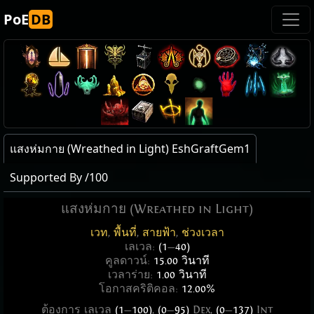
PoE
DB
แสงห่มกาย (Wreathed in Light) EshGraftGem1
Supported By /100
แสงห่มกาย (Wreathed in Light)
เวท
,
พื้นที่
,
สายฟ้า
,
ช่วงเวลา
เลเวล:
(1
—
40)
คูลดาวน์:
15.00 วินาที
เวลาร่าย:
1.00 วินาที
โอกาสคริติคอล:
12.00%
ต้องการ เลเวล
(1
—
100)
,
(0
—
95)
Dex,
(0
—
137)
Int