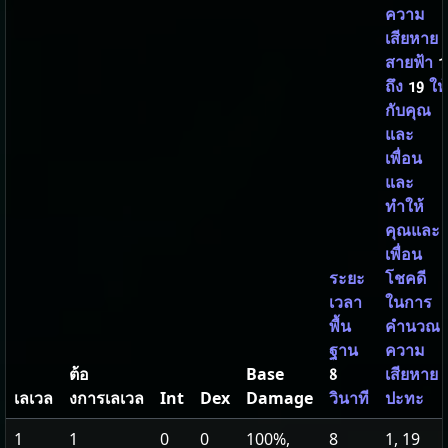
ความ
เสียหาย
สายฟ้า
1
ถึง
19
ให้
กับคุณ
และ
เพื่อน
และ
ทำให้
คุณและ
เพื่อน
ระยะ
โชคดี
เวลา
ในการ
พื้น
คำนวณ
ฐาน
ความ
ต้อ
Base
8
เสียหาย
เลเวล
งการเลเวล
Int
Dex
Damage
วินาที
ปะทะ
1
1
0
0
100%,
8
1, 19