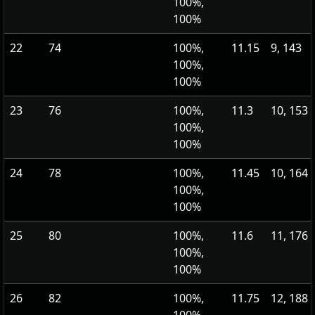
100%,
100%
22
74
100%,
11.15
9, 143
100%,
100%
23
76
100%,
11.3
10, 153
100%,
100%
24
78
100%,
11.45
10, 164
100%,
100%
25
80
100%,
11.6
11, 176
100%,
100%
26
82
100%,
11.75
12, 188