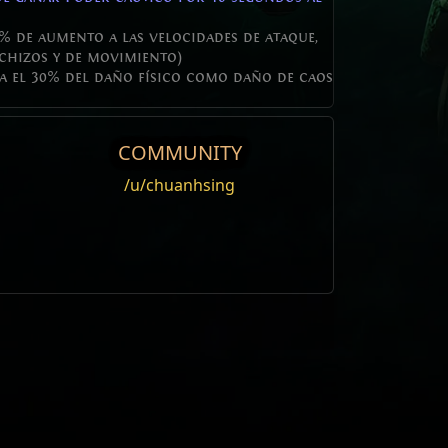
% de aumento a las velocidades de ataque,
chizos y de movimiento)
a el 30% del daño físico como daño de caos
COMMUNITY
/u/chuanhsing
Editar
uration and the duration can be refreshed
he use of
Ichimonji
or Onslaught specific
ught cannot be increased by the duration
Weight
sceptre
0
 al
 not have a buff status icon. Only
wand
0