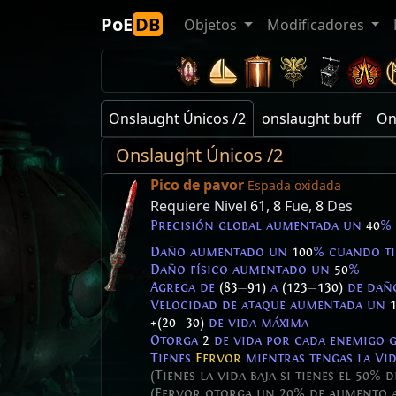
PoE
DB
Objetos
Modificadores
Onslaught Únicos /2
onslaught buff
On
Onslaught Únicos /2
Pico de pavor
Espada oxidada
Requiere Nivel
61
,
8
Fue,
8
Des
Precisión global aumentada un
40
%
Daño aumentado un
100
% cuando tie
Daño físico aumentado un
50
%
Agrega de
(83
—
91)
a
(123
—
130)
de daño
Velocidad de ataque aumentada un
+(20
—
30)
de vida máxima
Otorga
2
de vida por cada enemigo 
Tienes
Fervor
mientras tengas la Vid
(Tienes la vida baja si tienes el 50%
(Fervor otorga un 20% de aumento a 