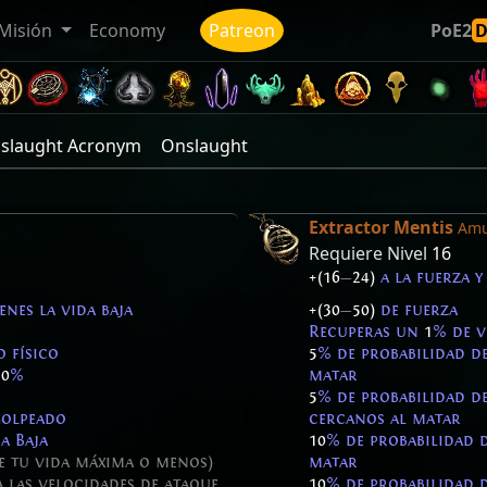
Misión
Economy
Patreon
PoE2
slaught Acronym
Onslaught
Extractor Mentis
Amu
Requiere Nivel
16
+(16
—
24)
a la fuerza y 
nes la vida baja
+(30
—
50)
de fuerza
Recuperas un
1
% de v
 físico
5
% de probabilidad 
10
%
matar
5
% de probabilidad d
golpeado
cercanos al matar
a Baja
10
% de probabilidad 
 de tu vida máxima o menos)
matar
las velocidades de ataque,
10
% de probabilidad 