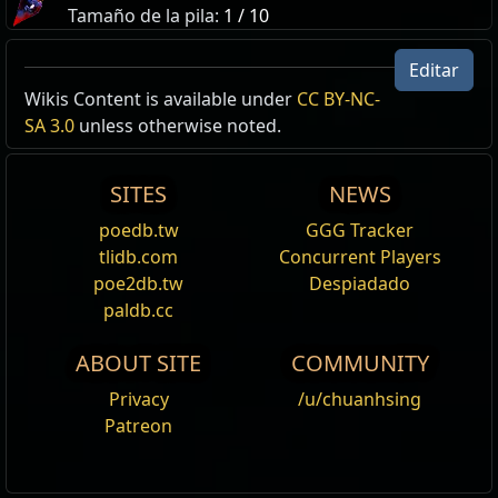
Tamaño de la pila:
1 / 10
El Omnitecto Vaal
Editar
Wikis Content is available under
CC BY-NC-
Constructo
SA 3.0
unless otherwise noted.
Área:
El Templo de Atzoatl
,
El templo de Atzoatl
SITES
NEWS
La velocidad de acción no se puede modificar por
poedb.tw
GGG Tracker
debajo del
50
% de su valor base
No puedes Recargar el Escudo de Energía
tlidb.com
Concurrent Players
Tu escudo de energía empieza en cero
poe2db.tw
Despiadado
El daño de caos recibido no atraviesa el escudo de
paldb.cc
energía
is incursion temple boss [1]
ABOUT SITE
COMMUNITY
cannot be stunned for ms after stun finished [2000]
cannot be stunned while stunned [1]
Privacy
/u/chuanhsing
No puede ser empujado
Patreon
The Vaal Omnitect
Spectre