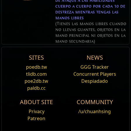
de ataque a las habilidades
cuerpo a cuerpo por cada 10 de
destreza mientras tengas las
manos libres
(Tienes las manos libres cuando
no llevas guantes, objetos en la
mano principal ni objetos en la
mano secundaria)
SITES
NEWS
Unencumbered
poedb.tw
GGG Tracker
Editar
tlidb.com
Concurrent Players
Being
unencumbered
is a status gained by not
poe2db.tw
Despiadado
having any main hand item, off hand item or
Gloves
paldb.cc
equipped. If any of those item slots have something
ABOUT SITE
COMMUNITY
equipped at any point, the status is lost. This makes
it a stricter version of unarmed, with the additional
Privacy
/u/chuanhsing
prerequisite of no gloves, shield, or quiver equipped.
Patreon
This means that an unencumbered character is also
unarmed
.