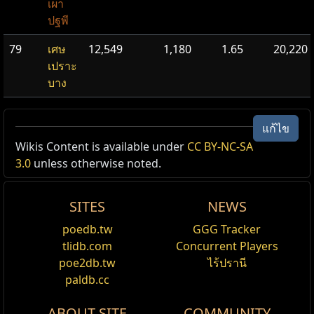
เผา
ปฐพี
79
เศษ
12,549
1,180
1.65
20,220
เปราะ
บาง
Summit Map
แก้ไข
Wikis Content is available under
CC BY-NC-SA
แผนที่
3.0
unless otherwise noted.
ระดับแผนที่:
3
เดินทาง​ไปยัง แผนที่หนึ่ง​ที่​มี​ระดับ​เท่ากัน​หรือ​ต่ำ​กว่า ด้วย​
การ​ใช้​ไอเทม​นี้​​ใน เครื่อง​เปิด​แผนที่ ของ​คุณ แผนที่​แต่​ละ​ชิ้น​
SITES
NEWS
สามารถ​ใช้ได้​เพียง​ครั้ง​เดียว​เท่านั้น
poedb.tw
GGG Tracker
tlidb.com
Concurrent Players
poe2db.tw
ไร้ปรานี
paldb.cc
ABOUT SITE
COMMUNITY