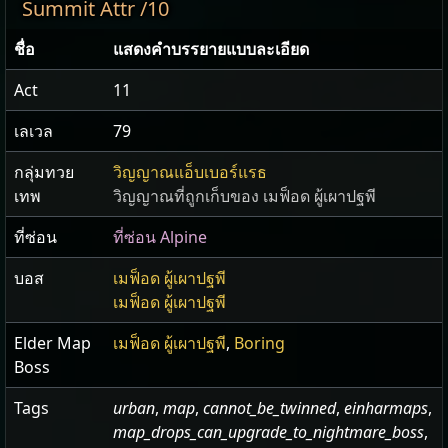
Summit Attr /10
ชื่อ
แสดง​คำ​บรรยายแบบ​ละเอียด
Act
11
เลเวล
79
กลุ่มทวย
วิญญาณแอ็บเบอร์แรธ
เทพ
วิญญาณที่ถูกเก็บของ เมฟ็อด ผู้เผาปฐพี
ที่ซ่อน
ที่ซ่อน Alpine
บอส
เมฟ็อด ผู้เผาปฐพี
เมฟ็อด ผู้เผาปฐพี
Elder Map
เมฟ็อด ผู้เผาปฐพี
,
Boring
Boss
Tags
urban
,
map
,
cannot_be_twinned
,
einharmaps
,
map_drops_can_upgrade_to_nightmare_boss
,