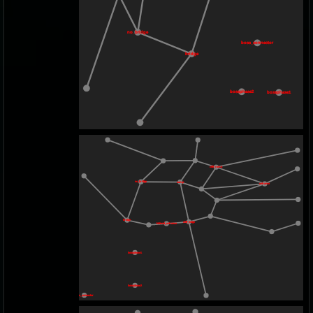
no_bridge
boss_connector
bridge
bossphase2
bossphase1
cliff_ramp
no_bridge
camp
entrance
bridge
cliff_ledge
hideout_entrance
bossphase1
bossphase2
boss_connector