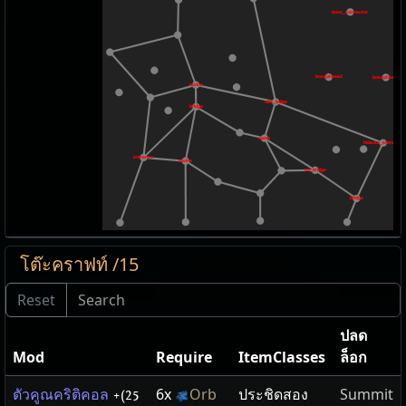
boss_connector
bossphase2
bossphase1
ravine
cliff_ledge
bridge
camp
hideout_entrance
entrance
ravine
no_bridge
bridge
โต๊ะคราฟท์ /15
ปลด
Mod
Require
ItemClasses
ล็อก
6x
Orb
ประชิดสอง
Summit
ตัวคูณคริติคอล
+(25