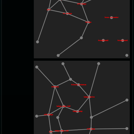
cliff_ledge
join
no_bridge
boss_connector
bridge
bossphase2
bossphase1
hideout_entrance
entrance
ledge_ravine
ledge_ramp_trail
ledge_ramp
cliff_ledge
cliff_ramp
ledge_ramp_trail
join