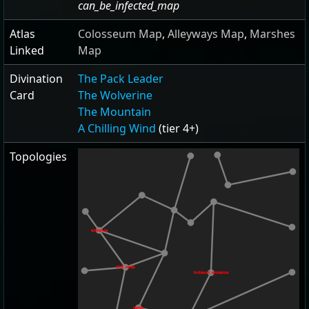
can_be_infected_map
Atlas
Colosseum Map
,
Alleyways Map
,
Marshes
Linked
Map
Divination
The Pack Leader
Card
The Wolverine
The Mountain
A Chilling Wind
(tier 4+)
Topologies
entrance
cliff_ramp
hideout_entrance
camp