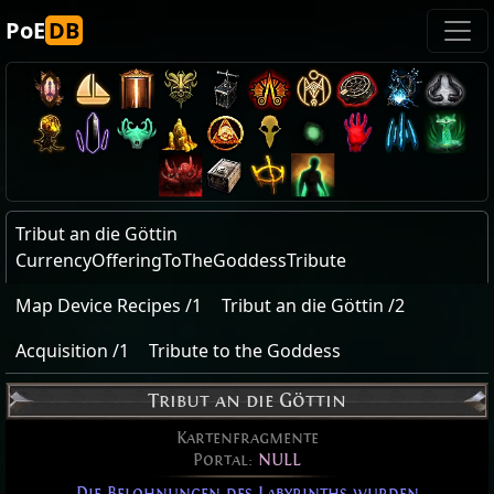
PoE
DB
Tribut an die Göttin
CurrencyOfferingToTheGoddessTribute
Map Device Recipes /1
Tribut an die Göttin /2
Acquisition /1
Tribute to the Goddess
Tribut an die Göttin
Kartenfragmente
Portal:
NULL
Die Belohnungen des Labyrinths wurden