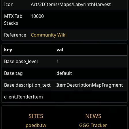
Icon
Art/2DItems/Maps/LabyrinthHarvest
MTX Tab
10000
Stacks
Reference
Community Wiki
key
val
Base.base_level
1
Base.tag
default
Base.description_text
ItemDescriptionMapFragment
client.RenderItem
SITES
NEWS
US Realm Economy
Wiki
Gegenstand
Source
Tribute to the
Ingredient
Karte
Offer
Stufe
poedb.tw
GGG Tracker
{Ändern}