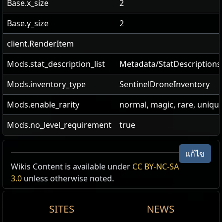
Base.x_size
2
Base.y_size
2
client.RenderItem
Mods.stat_description_list
Metadata/StatDescriptions/
Mods.inventory_type
SentinelDroneInventory
Mods.enable_rarity
normal, magic, rare, uniqu
Mods.no_level_requirement
true
แก้ไข
Wikis Content is available under
The Benefactor
CC BY-NC-SA
หุ่นอารักษ์ย่องตามโคบอลต์
3.0
unless otherwise noted.
ต้องการ เลเวล
18
ชื่อ
เลเวล
ช่วง
Domain
Description
Wei
มอบออร่า น้ำแข็งพิสุทธิ์ (Purity of Ice) เลเวล
20
ชื่อ
เลเวล
เวลา
Empowers
Empowerment
Ch
SITES
NEWS
Zealous
1
Sentinel
ขวด
มอบออร่า หิงสา (Malevolence) เลเวล
20
เพิ่มความเร็วใน
มอบออร่า ธาตุพิสุทธิ์ (Purity of Elements)
หุ่น
2
30
15
5
พลัง
8
การร่าย
(20
—