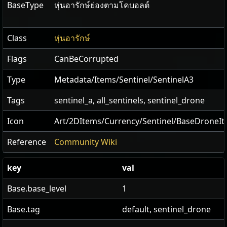
BaseType
หุ่นอารักษ์ย่องตามโคบอลต์
Class
หุ่นอารักษ์
Flags
CanBeCorrupted
Type
Metadata/Items/Sentinel/SentinelA3
Tags
sentinel_a, all_sentinels, sentinel_drone
Icon
Art/2DItems/Currency/Sentinel/BaseDroneI
Reference
Community Wiki
key
val
Base.base_level
1
Base.tag
default, sentinel_drone