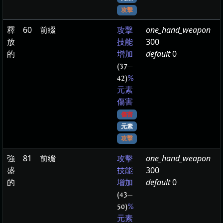
攻擊
釋
60
前綴
one_hand_weapon
攻擊
放
300
技能
的
default
0
增加
(37
—
42)
%
元素
傷害
傷害
元素
攻擊
強
81
前綴
one_hand_weapon
攻擊
盛
300
技能
的
default
0
增加
(43
—
50)
%
元素