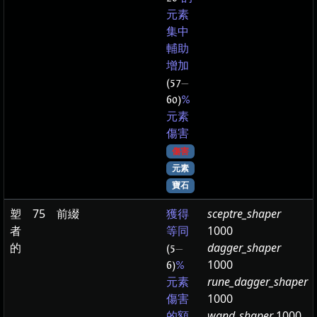
元素
集中
輔助
增加
(57
—
60)
%
元素
傷害
傷害
元素
寶石
塑
75
前綴
sceptre_shaper
獲得
者
1000
等同
的
dagger_shaper
(5
—
1000
6)
%
rune_dagger_shaper
元素
1000
傷害
wand_shaper
1000
的額