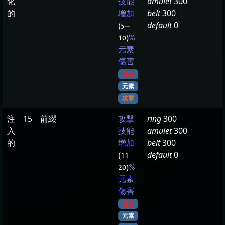
化
amulet
300
技能
的
belt
300
增加
default
0
(5
—
10)
%
元素
傷害
傷害
元素
攻擊
注
15
前綴
ring
300
攻擊
入
amulet
300
技能
的
belt
300
增加
default
0
(11
—
20)
%
元素
傷害
傷害
元素