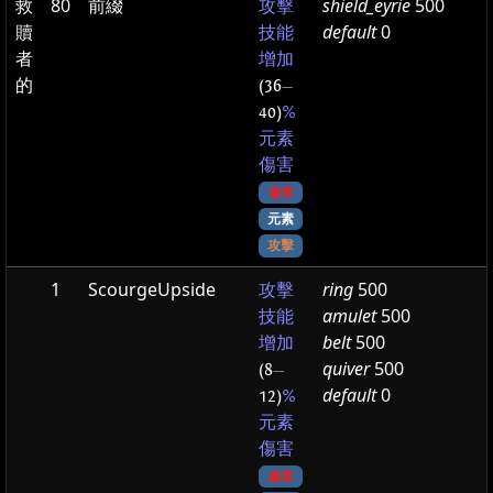
救
80
前綴
shield_eyrie
500
攻擊
贖
default
0
技能
者
增加
的
(36
—
40)
%
元素
傷害
傷害
元素
攻擊
1
ScourgeUpside
ring
500
攻擊
amulet
500
技能
belt
500
增加
quiver
500
(8
—
default
0
12)
%
元素
傷害
傷害