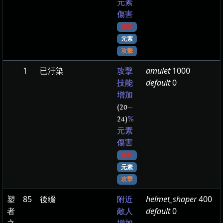
元素
傷害
傷害
元素
攻擊
1
已汙染
amulet
1000
攻擊
default
0
技能
增加
(20
—
24)
%
元素
傷害
傷害
元素
攻擊
塑
85
後綴
helmet_shaper
400
附近
者
default
0
敵人