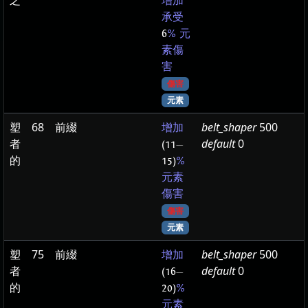
之
增加
承受
6
% 元
素傷
害
傷害
元素
塑
68
前綴
belt_shaper
500
增加
者
default
0
(11
—
的
15)
%
元素
傷害
傷害
元素
塑
75
前綴
belt_shaper
500
增加
者
default
0
(16
—
的
20)
%
元素