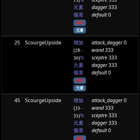
25)
%
dagger
333
元素
default
0
傷害
傷害
元素
25
ScourgeUpside
attack_dagger
0
增加
wand
333
(28
—
sceptre
333
30)
%
dagger
333
元素
default
0
傷害
傷害
元素
45
ScourgeUpside
attack_dagger
0
增加
wand
333
(33
—
sceptre
333
35)
%
dagger
333
元素
default
0
傷害
傷害