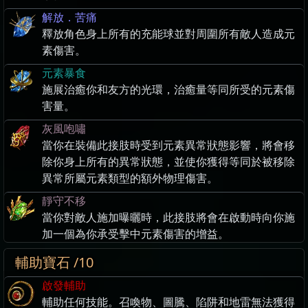
解放．苦痛
釋放角色身上所有的充能球並對周圍所有敵人造成元
素傷害。
元素暴食
施展治癒你和友方的光環，治癒量等同所受的元素傷
害量。
灰風咆嘯
當你在裝備此接肢時受到元素異常狀態影響，將會移
除你身上所有的異常狀態，並使你獲得等同於被移除
異常所屬元素類型的額外物理傷害。
靜守不移
當你對敵人施加曝曬時，此接肢將會在啟動時向你施
加一個為你承受擊中元素傷害的增益。
輔助寶石 /10
啟發輔助
輔助任何技能。召喚物、圖騰、陷阱和地雷無法獲得