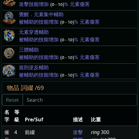
攻擊技能增加
(0
—
10)
% 元素傷害
覺醒．元素集中輔助
被輔助的技能增加
(0
—
10)
% 元素傷害
元素穿透輔助
被輔助的技能增加
(0
—
10)
% 元素傷害
三體輔助
被輔助的技能增加
(0
—
10)
% 元素傷害
規則逆反輔助
被輔助的技能增加
(0
—
10)
% 元素傷害
物品 詞綴 /69
名
等
字
級
Pre/Suf
描述
比重
催
4
前綴
ring
300
攻擊