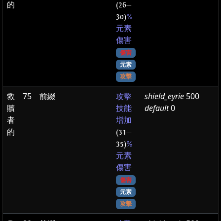
的
(26
—
30)
%
元素
傷害
傷害
元素
攻擊
救
75
前綴
shield_eyrie
500
攻擊
贖
default
0
技能
者
增加
的
(31
—
35)
%
元素
傷害
傷害
元素
攻擊