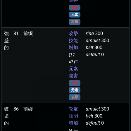
傷害
傷害
元素
攻擊
強
81
前綴
ring
300
攻擊
盛
amulet
300
技能
的
belt
300
增加
default
0
(37
—
42)
%
元素
傷害
傷害
元素
攻擊
破
86
前綴
amulet
300
攻擊
壞
belt
300
技能
的
default
0
增加
(43
—