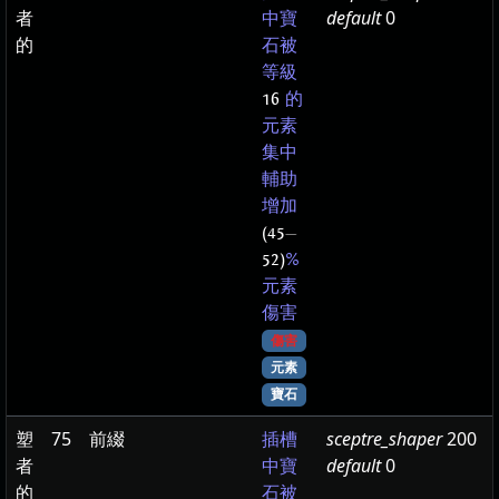
者
default
0
中寶
的
石被
等級
16
的
元素
集中
輔助
增加
(45
—
52)
%
元素
傷害
傷害
元素
寶石
塑
75
前綴
sceptre_shaper
200
插槽
者
default
0
中寶
的
石被