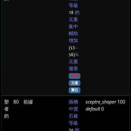
等級
18
的
元素
集中
輔助
增加
(53
—
56)
%
元素
傷害
傷害
元素
寶石
塑
80
前綴
sceptre_shaper
100
插槽
者
default
0
中寶
的
石被
等級
20
的