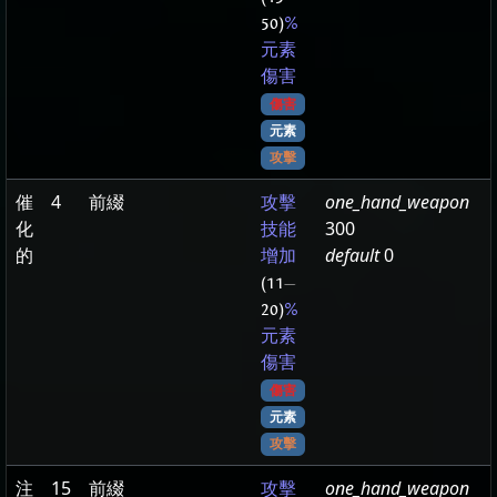
50)
%
元素
傷害
傷害
元素
攻擊
催
4
前綴
one_hand_weapon
攻擊
化
300
技能
的
default
0
增加
(11
—
20)
%
元素
傷害
傷害
元素
攻擊
注
15
前綴
one_hand_weapon
攻擊