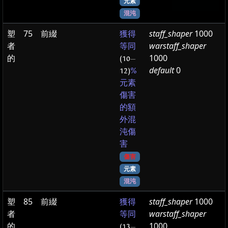
元素
混沌
塑
75
前綴
staff_shaper
1000
獲得
者
warstaff_shaper
等同
的
1000
(10
—
default
0
12)
%
元素
傷害
的額
外混
沌傷
害
傷害
元素
混沌
塑
85
前綴
staff_shaper
1000
獲得
者
warstaff_shaper
等同
的
1000
(13
—