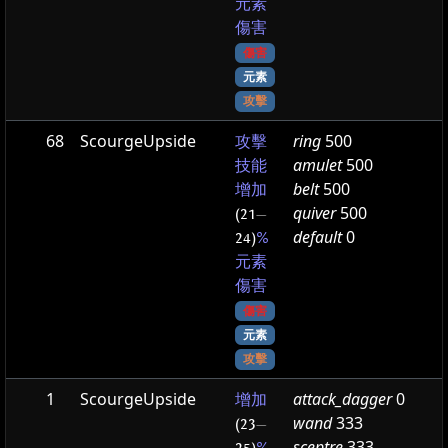
元素
傷害
傷害
元素
攻擊
68
ScourgeUpside
ring
500
攻擊
amulet
500
技能
belt
500
增加
quiver
500
(21
—
default
0
24)
%
元素
傷害
傷害
元素
攻擊
1
ScourgeUpside
attack_dagger
0
增加
wand
333
(23
—
sceptre
333