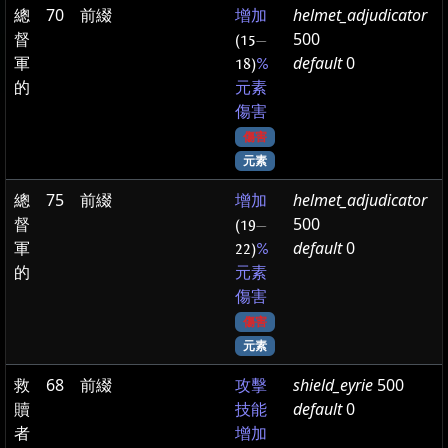
總
70
前綴
helmet_adjudicator
增加
督
500
(15
—
軍
default
0
18)
%
的
元素
傷害
傷害
元素
總
75
前綴
helmet_adjudicator
增加
督
500
(19
—
軍
default
0
22)
%
的
元素
傷害
傷害
元素
救
68
前綴
shield_eyrie
500
攻擊
贖
default
0
技能
者
增加