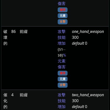
傷害
傷害
元素
攻擊
破
86
前綴
one_hand_weapon
攻擊
壞
300
技能
的
default
0
增加
(51
—
59)
%
元素
傷害
傷害
元素
攻擊
催
4
前綴
two_hand_weapon
攻擊
化
300
技能
的
default
0
增加