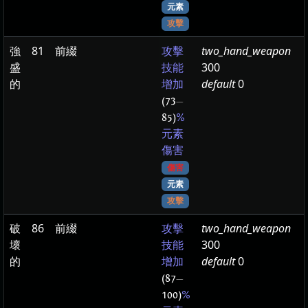
元素
攻擊
強
81
前綴
two_hand_weapon
攻擊
盛
300
技能
的
default
0
增加
(73
—
85)
%
元素
傷害
傷害
元素
攻擊
破
86
前綴
two_hand_weapon
攻擊
壞
300
技能
的
default
0
增加
(87
—
100)
%