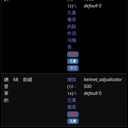
default
0
15)
%
元素
傷害
的額
外混
沌傷
害
傷害
元素
混沌
總
68
前綴
helmet_adjudicator
增加
督
500
(12
—
軍
default
0
14)
%
的
元素
傷害
傷害
元素