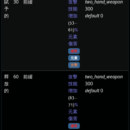
賦
30
前綴
two_hand_weapon
攻擊
予
300
技能
的
default
0
增加
(53
—
61)
%
元素
傷害
傷害
元素
攻擊
釋
60
前綴
two_hand_weapon
攻擊
放
300
技能
的
default
0
增加
(63
—
71)
%
元素
傷害
傷害