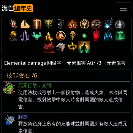
流亡
編年史
Elemental damage 關鍵字
元素傷害 Attr /3
元素傷害
技能寶石 /6
元素打擊．光譜
使用法杖或弓射出一個投射物，造成火焰、冰冷與閃
電傷害。投射物擊中敵人時會對周圍的敵人造成傷
害。
解放
釋放角色身上所有的充能球並對周圍所有敵人造成元
素傷害。