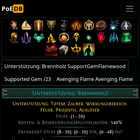
PoE
DB
Unterstützung: Brennholz SupportGemFlamewood
Supported Gem /23
Avenging Flame Avenging Flame
Unterstützung: Brennholz
Unterstützung
,
Totem
,
Zauber
,
Wirkungsbereich
,
Feuer
,
Projektil
,
Auslöser
Stufe:
(1
—
20)
Kosten- & Reservierungsmultiplikator:
140%
Erfordert Stufe
(8
—
70)
,
(0
—
70)
Str,
(0
—
48)
Int