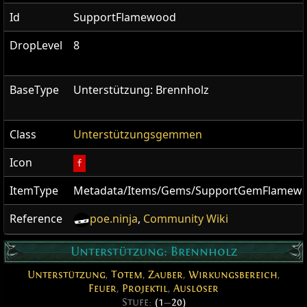
Id
SupportFlamewood
DropLevel
8
BaseType
Unterstützung: Brennholz
Class
Unterstützungsgemmen
Icon
f
ItemType
Metadata/Items/Gems/SupportGemFlamew
Reference
poe.ninja
,
Community Wiki
Unterstützung: Brennholz
Unterstützung
,
Totem
,
Zauber
,
Wirkungsbereich
,
Feuer
,
Projektil
,
Auslöser
Stufe:
(1
—
20)