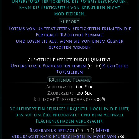
Unterstützt Fertigkeiten, die Totems beschwören.
Kann die Fertigkeiten von Kreaturen nicht
modifizieren.
Support
Totems von unterstützten Fertigkeiten erhalten die
Fertigkeit 'Rächende Flamme'
und lösen sie aus, wenn sie von einem Gegner
getroffen werden
Zusätzliche Effekte durch Qualität:
Unterstützte Fertigkeiten haben
(0
—
10)
% erhöhtes
Totemleben
Rächende Flamme
Abklingzeit:
1.00 Sek.
Zauberzeit:
1.00 Sek
Kritische Trefferchance:
5.00%
Schleudert ein feuriges Projektil hoch in die Luft,
das auf ein Ziel niederfällt und beim Aufprall
Flächenschaden verursacht.
Basisradius beträgt
(1.3
—
1.8)
Meter
Verursacht Basis-Feuerschaden in Höhe von
(80
—