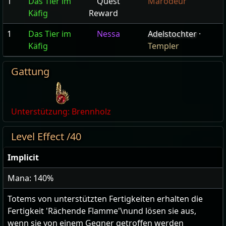
1
Das Tier im
Quest
Marodeur
Käfig
Reward
1
Das Tier im
Nessa
Adelstochter
·
Käfig
Templer
Gattung
Unterstützung: Brennholz
Level Effect /40
Implicit
Mana: 140%
Totems von unterstützten Fertigkeiten erhalten die
Fertigkeit 'Rächende Flamme'\nund lösen sie aus,
wenn sie von einem Gegner getroffen werden