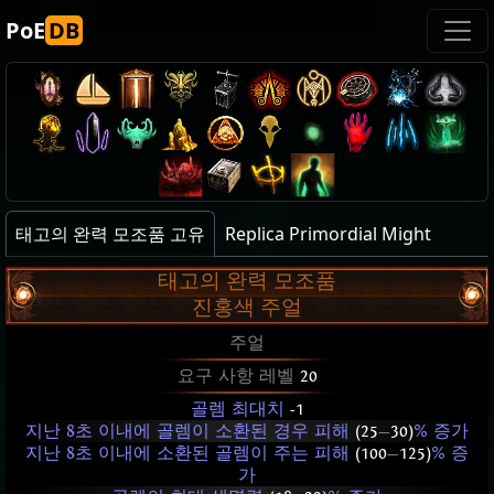
PoE
DB
태고의 완력 모조품 고유
Replica Primordial Might
태고의 완력 모조품
진홍색 주얼
주얼
요구 사항 레벨
20
골렘 최대치
-1
지난 8초 이내에 골렘이 소환된 경우 피해
(25
—
30)
% 증가
지난 8초 이내에 소환된 골렘이 주는 피해
(100
—
125)
% 증
가