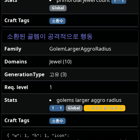
Stats
primordial jewel count
1
—
1
Global
Craft Tags
소환수
소환된 골렘이 공격적으로 행동
Family
GolemLargerAggroRadius
Domains
Jewel (10)
GenerationType
고유 (3)
Req. level
1
Stats
golems larger aggro radius
1
—
1
Global
— 변경이 불가능한 값
Craft Tags
소환수
{ "w": 1, "h": 1, "icon":