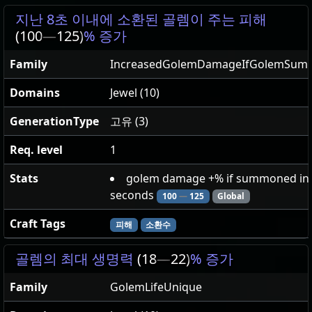
지난 8초 이내에 소환된 골렘이 주는 피해
(100
—
125)
% 증가
Family
IncreasedGolemDamageIfGolemSumm
Domains
Jewel (10)
GenerationType
고유 (3)
Req. level
1
Stats
golem damage +% if summoned in 
seconds
100
—
125
Global
Craft Tags
피해
소환수
골렘의 최대 생명력
(18
—
22)
% 증가
Family
GolemLifeUnique