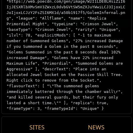
"https://web.poecdn.com/gen/image/WzI1LDE0LHsiZiI6
IjJESXRlbXMvSmV3ZWxzL0dvbGVtSW5mZXJuYWwiLCJ3IjoxLC
JoIjoxLCJzY2FsZSI6MX1d/a50b1917f5/GolemInfernal.pn
g", "league": "Allflame", "name": "Replica
Primordial Might", "typeLine": "Crimson Jewel",
"baseType": "Crimson Jewel", "rarity": "Unique",
"ilvl": 78, "explicitMods": [ "-1 to maximum
number of Summoned Golems", "27% increased Damage
if you Summoned a Golem in the past 8 seconds",
"Golems Summoned in the past 8 seconds deal 102%
increased Damage", "Golems have 22% increased
Maximum Life", "Primordial", "Summoned Golems are
Aggressive" ], "descrText": "Place into an
allocated Jewel Socket on the Passive Skill Tree.
Right click to remove from the Socket.",
"flavourText": [ "\"The summoned golems
immediately battered through the chamber wall\r",
"and killed several guards, but their fury only
lasted a short time.\"" ], "replica": true,
"frameType": 3, "frameTypeId": "Unique" }
SITES
NEWS