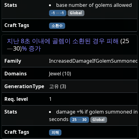
Stats
base number of golems allowed
-1
—
-1
Global
Craft Tags
소환수
지난 8초 이내에 골렘이 소환된 경우 피해
(25
—
30)
% 증가
Family
IncreasedDamageIfGolemSummonedR
Domains
Jewel (10)
GenerationType
고유 (3)
Req. level
1
Stats
damage +% if golem summoned in 
seconds
25
—
30
Global
Craft Tags
피해