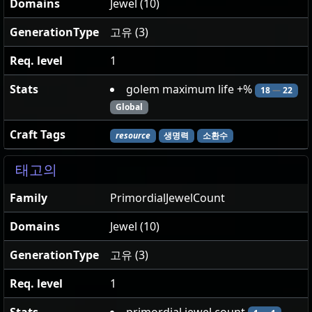
Domains
Jewel (10)
GenerationType
고유 (3)
Req. level
1
Stats
golem maximum life +%
18
—
22
Global
Craft Tags
resource
생명력
소환수
태고의
Family
PrimordialJewelCount
Domains
Jewel (10)
GenerationType
고유 (3)
Req. level
1