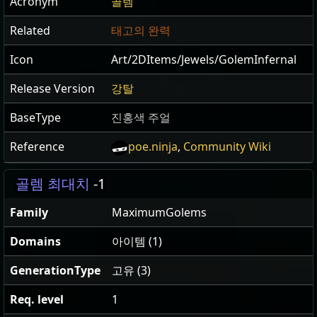
Acronym
골렘
Related
태고의 완력
Icon
Art/2DItems/Jewels/GolemInfernal
Release Version
강탈
BaseType
진홍색 주얼
Reference
poe.ninja
,
Community Wiki
골렘 최대치
-1
Family
MaximumGolems
Domains
아이템 (1)
GenerationType
고유 (3)
Req. level
1