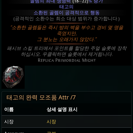
골렘의 최대 생명력
(18
—
22)
% 증가
태고의
소환된 골렘이 공격적으로 행동
(공격적인 소환수는 최소 대상 범위가 증가합니다.)
"소환한 골렘들은 즉시 방의 벽을 부수고 경비 몇 명을
죽였지만,
그 분노는 오래가지 않았다."
패시브 스킬 트리에서 포인트를 할당한 주얼 슬롯에 장착
하십시오. 우클릭하면 슬롯에서 제거됩니다.
Replica Primordial Might
태고의 완력 모조품 Attr /7
이름
상세 설명 표시
시장
시장