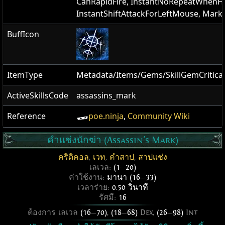
CanRapidFire, InstantNoRepeatWhenHe
InstantShiftAttackForLeftMouse, Mark
BuffIcon
ItemType
Metadata/Items/Gems/SkillGemCritic
ActiveSkillsCode
assassins_mark
Reference
poe.ninja
,
Community Wiki
คำแช่งนักฆ่า (Assassin's Mark)
คริติคอล
,
เวท
,
คำสาป
,
สาปแช่ง
เลเวล:
(1
—
20)
ค่าใช้งาน:
มานา (16
—
33)
เวลาร่าย:
0.50 วินาที
รัศมี:
16
ต้องการ เลเวล
(16
—
70)
,
(18
—
68)
Dex,
(26
—
98)
Int