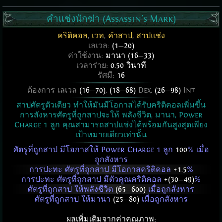
คำแช่งนักฆ่า (Assassin's Mark)
คริติคอล
,
เวท
,
คำสาป
,
สาปแช่ง
เลเวล:
(1
—
20)
ค่าใช้งาน:
มานา (16
—
33)
เวลาร่าย:
0.50 วินาที
รัศมี:
16
ต้องการ เลเวล
(16
—
70)
,
(18
—
68)
Dex,
(26
—
98)
Int
สาปศัตรูตัวเดียว ทำให้มันมีโอกาสได้รับคริติคอลเพิ่มขึ้น
การสังหารศัตรูที่ถูกสาปจะให้ พลังชีวิต, มานา, Power
Charge 1 ลูก คุณสามารถสาปแช่งได้พร้อมกันสูงสุดเพียง
เป้าหมายเดียวเท่านั้น
ศัตรูที่ถูกสาป มีโอกาสให้ Power Charge 1 ลูก
100
% เมื่อ
ถูกสังหาร
การปะทะ ศัตรูที่ถูกสาป มีโอกาสคริติคอล
+1.5
%
การปะทะ ศัตรูที่ถูกสาป มีตัวคูณคริติคอล
+(30
—
49)
%
ศัตรูที่ถูกสาป ให้พลังชีวิต
(65
—
600)
เมื่อถูกสังหาร
ศัตรูที่ถูกสาป ให้มานา
(25
—
80)
เมื่อถูกสังหาร
ผลเพิ่มเติมจากค่าคุณภาพ: