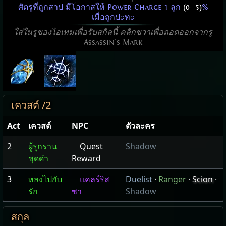
ศัตรูที่ถูกสาป มีโอกาสให้ Power Charge 1 ลูก
(0
—
5)
%
เมื่อถูกปะทะ
ใส่ในรูของไอเทมเพื่อรับสกิลนี้ คลิกขวาเพื่อถอดออกจากรู
Assassin's Mark
เควสต์ /2
Act
เควสต์
NPC
ตัวละคร
2
ผู้รุกราน
Quest
Shadow
ชุดดำ
Reward
3
หลงไปกับ
แคลร์ริส
Duelist
·
Ranger
·
Scion
·
รัก
ซา
Shadow
สกุล