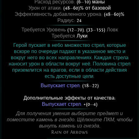
Расход ресурсов:
(6
—
10) маны
Урон от атаки:
(48
—
60)% от базовой
Эффективность добавленного урона:
(48
—
60)%
Радиус:
24
Требуется Уровень
(12
—
70)
,
(33
—
155)
Ловк
Требуется
Луки
Герой пускает в небо множество стрел, которые
вскоре по очереди падают в указанное место и
вокруг него во всех направлениях. Каждая стрела
наносит урон в области вокруг неё. Половина стрел
приземлится на врагов, если в области действия
есть доступные цели.
Выпускает стрел:
(18
—
22)
Дополнительные эффекты от качества:
Выпускает стрел:
+(0
—
4)
Для получения умения выберите предмет и
поместите камень в гнездо. Щёлкните ПКМ, чтобы
вынуть камень из гнезда.
Rain of Arrows