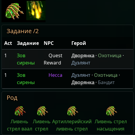
Задание /2
Act
Задание
NPC
Герой
1
Зов
Quest
Дворянка
·
Охотница
·
сирены
Reward
Дуэлянт
1
Зов
Несса
Дуэлянт
·
Охотница
·
сирены
Дворянка
·
Бандит
Род
Ливень
Ливень
Артиллерийский
Ливень стрел
стрел ваал
стрел
ливень стрел
насыщения