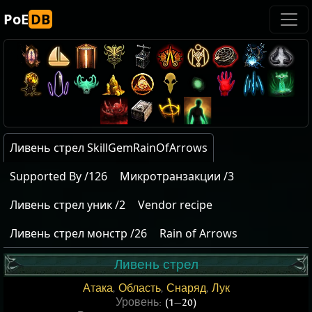
PoE
DB
Ливень стрел SkillGemRainOfArrows
Supported By /126
Микротранзакции /3
Ливень стрел уник /2
Vendor recipe
Ливень стрел монстр /26
Rain of Arrows
Ливень стрел
Атака
,
Область
,
Снаряд
,
Лук
Уровень:
(1
—
20)