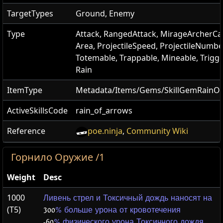
TargetTypes
Ground, Enemy
Type
Attack, RangedAttack, MirageArcherCa
Area, ProjectileSpeed, ProjectileNumbe
Totemable, Trappable, Mineable, Trigge
Rain
ItemType
Metadata/Items/Gems/SkillGemRainO
ActiveSkillsCode
rain_of_arrows
Reference
poe.ninja
,
Community Wiki
Горнило Оружие /1
Weight
Desc
1000
Ливень стрел и Токсичный дождь наносят на
(T5)
300
% больше урона от кровотечения
-60
% физического урона Токсичного дождя