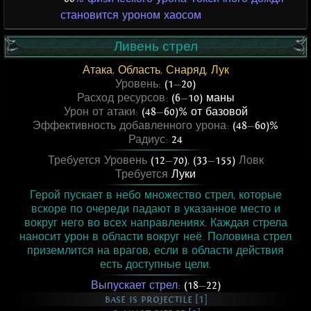
становится уроном хаосом
Ливень стрел
Атака
,
Область
,
Снаряд
,
Лук
Уровень:
(1
—
20)
Расход ресурсов:
(6
—
10) маны
Урон от атаки:
(48
—
60)% от базовой
Эффективность добавленного урона:
(48
—
60)%
Радиус:
24
Требуется Уровень
(12
—
70)
,
(33
—
155)
Ловк
Требуется
Луки
Герой пускает в небо множество стрел, которые
вскоре по очереди падают в указанное место и
вокруг него во всех направлениях. Каждая стрела
наносит урон в области вокруг неё. Половина стрел
приземлится на врагов, если в области действия
есть доступные цели.
Выпускает стрел:
(18
—
22)
base is projectile [1]