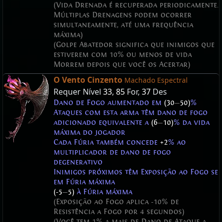
(Vida Drenada é recuperada periodicamente.
Múltiplas Drenagens podem ocorrer
simultaneamente, até uma frequência
máxima)
(Golpe Abatedor significa que inimigos que
estiverem com 10% ou menos de vida
Morrem depois que você os Acertar)
O Vento Cinzento
Machado Espectral
Requer Nível
33
,
85
For,
37
Des
Dano de Fogo aumentado em
(30
—
50)
%
Ataques com esta arma têm dano de fogo
adicionado equivalente a
(6
—
10)
% da vida
máxima do jogador
Cada Fúria também concede
+2
% ao
multiplicador de dano de fogo
degenerativo
Inimigos próximos têm Exposição ao Fogo se
em Fúria máxima
(-5
—
5)
à Fúria máxima
(Exposição ao Fogo aplica -10% de
Resistência a Fogo por 4 segundos)
(Você tem 1% a mais de Dano de Ataque a