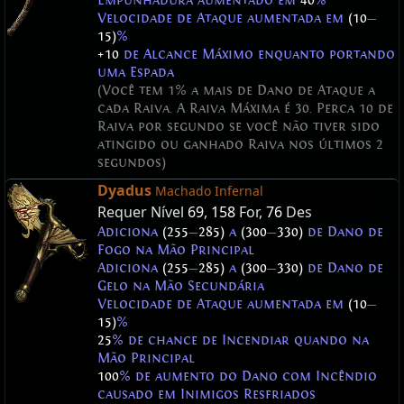
Empunhadura aumentado em
40
%
Velocidade de Ataque aumentada em
(10
—
15)
%
+10
de Alcance Máximo enquanto portando
uma Espada
(Você tem 1% a mais de Dano de Ataque a
cada Raiva. A Raiva Máxima é 30. Perca 10 de
Raiva por segundo se você não tiver sido
atingido ou ganhado Raiva nos últimos 2
segundos)
Dyadus
Machado Infernal
Requer Nível
69
,
158
For,
76
Des
Adiciona
(255
—
285)
a
(300
—
330)
de Dano de
Fogo na Mão Principal
Adiciona
(255
—
285)
a
(300
—
330)
de Dano de
Gelo na Mão Secundária
Velocidade de Ataque aumentada em
(10
—
15)
%
25
% de chance de Incendiar quando na
Mão Principal
100
% de aumento do Dano com Incêndio
causado em Inimigos Resfriados