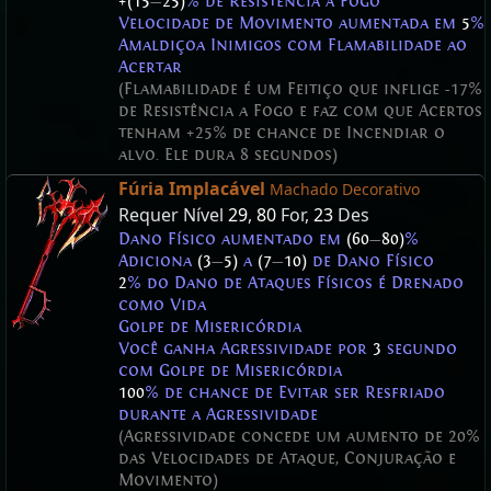
+(15
—
25)
% de Resistência a Fogo
Velocidade de Movimento aumentada em
5
%
Amaldiçoa Inimigos com
Flamabilidade
ao
Acertar
(Flamabilidade é um Feitiço que inflige -17%
de Resistência a Fogo e faz com que Acertos
tenham +25% de chance de Incendiar o
alvo. Ele dura 8 segundos)
Fúria Implacável
Machado Decorativo
Requer Nível
29
,
80
For,
23
Des
Dano Físico aumentado em
(60
—
80)
%
Adiciona
(3
—
5)
a
(7
—
10)
de Dano Físico
2
% do Dano de Ataques Físicos é Drenado
como Vida
Golpe de Misericórdia
Você ganha Agressividade por
3
segundo
com Golpe de Misericórdia
100
% de chance de Evitar ser Resfriado
durante a Agressividade
(Agressividade concede um aumento de 20%
das Velocidades de Ataque, Conjuração e
Movimento)