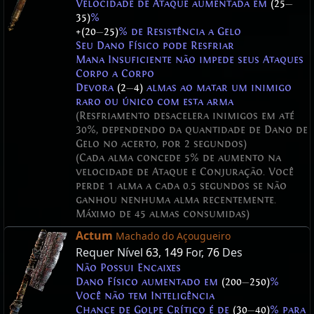
Velocidade de Ataque aumentada em
(25
—
35)
%
+(20
—
25)
% de Resistência a Gelo
Seu Dano Físico pode Resfriar
Mana Insuficiente não impede seus Ataques
Corpo a Corpo
Devora
(2
—
4)
almas ao matar um inimigo
raro ou único com esta arma
(Resfriamento desacelera inimigos em até
30%, dependendo da quantidade de Dano de
Gelo no acerto, por 2 segundos)
(Cada alma concede 5% de aumento na
velocidade de Ataque e Conjuração. Você
perde 1 alma a cada 0.5 segundos se não
ganhou nenhuma alma recentemente.
Máximo de 45 almas consumidas)
Actum
Machado do Açougueiro
Requer Nível
63
,
149
For,
76
Des
Não Possui Encaixes
Dano Físico aumentado em
(200
—
250)
%
Você não tem Inteligência
Chance de Golpe Crítico é de
(30
—
40)
% para