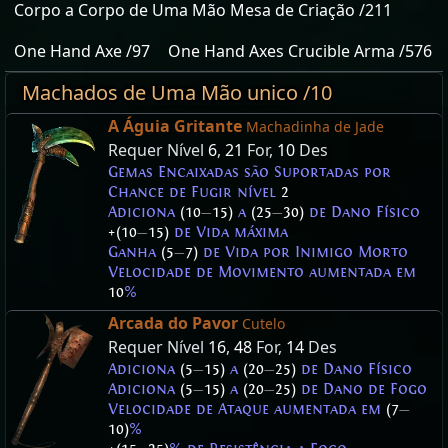
Corpo a Corpo de Uma Mão Mesa de Criação /211
One Hand Axe /97
One Hand Axes Crucible Arma /576
Machados de Uma Mão unico /10
A Águia Gritante
Machadinha de Jade
Requer Nível
6
,
21
For,
10
Des
Gemas Encaixadas são Suportadas por
Chance de Fugir nível
2
Adiciona
(10
—
15)
a
(25
—
30)
de Dano Físico
+(10
—
15)
de Vida máxima
Ganha
(5
—
7)
de Vida por Inimigo Morto
Velocidade de Movimento aumentada em
10
%
Arcada do Pavor
Cutelo
Requer Nível
16
,
48
For,
14
Des
Adiciona
(5
—
15)
a
(20
—
25)
de Dano Físico
Adiciona
(5
—
15)
a
(20
—
25)
de Dano de Fogo
Velocidade de Ataque aumentada em
(7
—
10)
%