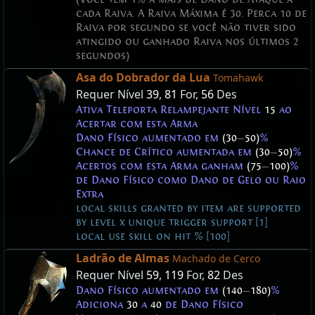
cada Raiva. A Raiva Máxima é 30. Perca 10 de
Raiva por segundo se você não tiver sido
atingido ou ganhado Raiva nos últimos 2
segundos)
Asa do Dobrador da Lua
Tomahawk
Requer Nível
39
,
81
For,
56
Des
Ativa Teleporta Relampejante Nível
15
ao
Acertar com esta Arma
Dano Físico aumentado em
(30
—
50)
%
Chance de Crítico aumentada em
(30
—
50)
%
Acertos com esta Arma ganham
(75
—
100)
%
de Dano Físico como Dano de Gelo ou Raio
Extra
local skills granted by item are supported
by level x unique trigger support [1]
local use skill on hit % [100]
Ladrão de Almas
Machado de Cerco
Requer Nível
59
,
119
For,
82
Des
Dano Físico aumentado em
(140
—
180)
%
Adiciona
30
a
40
de Dano Físico