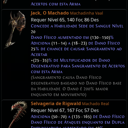
Acertos com esta Arma
Jack, O Machado
Machadinha Vaal
Requer Nível
65
,
140
For,
86
Des
Concede a Habilidade Sede de Sangue Nível
20
Dano Físico aumentado em
(130
—
150)
%
Adiciona
(11
—
14)
a
(18
—
23)
de Dano Físico
25
% de chance de causar Sangramento ao
Acertar
+(25
—
35)
% de Multiplicador de Dano
Degenerativo para Sangramento de Acertos
com esta Arma
(Sangramento causa Dano Físico
degenerativo baseado no Dano Físico base
da Habilidade. O Dano é 200% maior
enquanto em movimento)
Selvageria de Rigwald
Machado Real
Requer Nível
67
,
167
For,
57
Des
Adiciona
(50
—
70)
a
(135
—
165)
de Dano Físico
Dano Físico de Ataques enquanto em Dupla