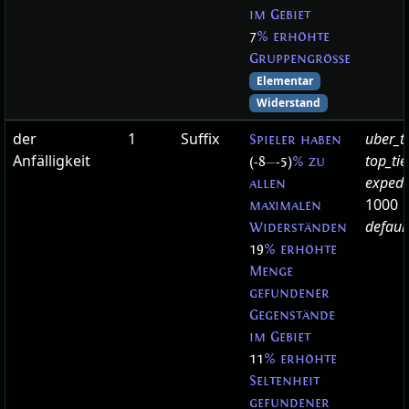
im Gebiet
7
% erhöhte
Gruppengröße
Elementar
Widerstand
der
1
Suffix
uber_t
Spieler haben
Anfälligkeit
top_ti
(-8
—
-5)
% zu
expedi
allen
1000
maximalen
defaul
Widerständen
19
% erhöhte
Menge
gefundener
Gegenstände
im Gebiet
11
% erhöhte
Seltenheit
gefundener