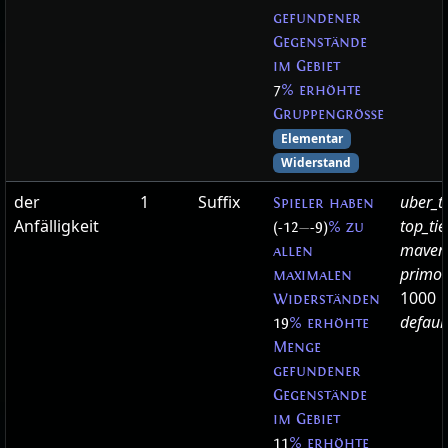
gefundener
Gegenstände
im Gebiet
7
% erhöhte
Gruppengröße
Elementar
Widerstand
der
1
Suffix
uber_t
Spieler haben
Anfälligkeit
top_ti
(-12
—
-9)
% zu
maven
allen
primor
maximalen
1000
Widerständen
defaul
19
% erhöhte
Menge
gefundener
Gegenstände
im Gebiet
11
% erhöhte