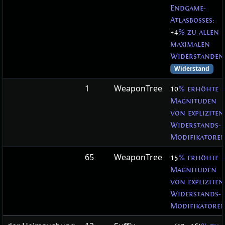
Endgame-
Atlasbosses:
+4
% zu allen
maximalen
Widerständen
Widerstand
1
WeaponTree
10
% erhöhte
Magnituden
von expliziten
Widerstands-
Modifikatore
65
WeaponTree
15
% erhöhte
Magnituden
von expliziten
Widerstands-
Modifikatore