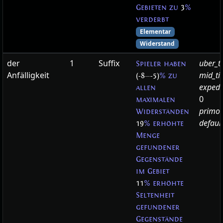
Gebieten zu
3
%
verderbt
Elementar
Widerstand
der
1
Suffix
uber_t
Spieler haben
Anfälligkeit
mid_ti
(-8
—
-5)
% zu
expedi
allen
0
maximalen
primor
Widerständen
defaul
19
% erhöhte
Menge
gefundener
Gegenstände
im Gebiet
11
% erhöhte
Seltenheit
gefundener
Gegenstände