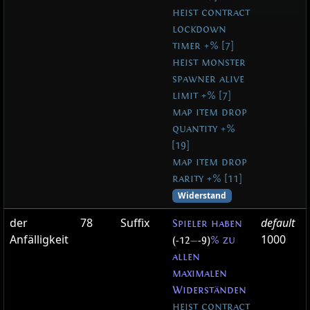
heist contract
lockdown
timer +% [7]
heist monster
spawner alive
limit +% [7]
map item drop
quantity +%
[19]
map item drop
rarity +% [11]
Widerstand
der
78
Suffix
default
Spieler haben
Anfälligkeit
1000
(-12
—
-9)
% zu
allen
maximalen
Widerständen
heist contract