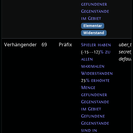
gefundener
Gegenstände
im Gebiet
Elementar
Widerstand
Verhängender
69
Präfix
uber_t
Spieler haben
secret
(-15
—
-12)
% zu
defaul
allen
maximalen
Widerständen
25
% erhöhte
Menge
gefundener
Gegenstände
im Gebiet
Gefundene
Gegenstände
sind in