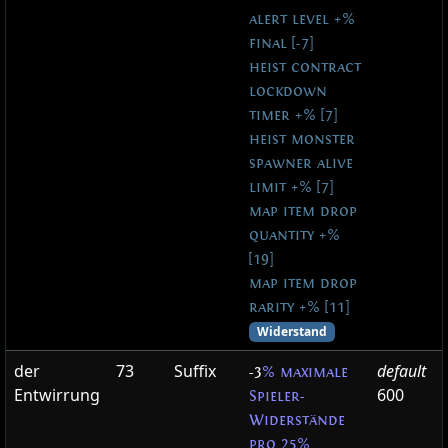
alert level +%
final [-7]
heist contract
lockdown
timer +% [7]
heist monster
spawner alive
limit +% [7]
map item drop
quantity +%
[19]
map item drop
rarity +% [11]
Widerstand
der
73
Suffix
default
-3
% maximale
Entwirrung
600
Spieler-
Widerstände
pro 25%