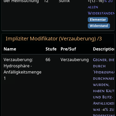
der Heimsuchung
12
Suffix
+(12
—
16)
% zu
allen
Widerständen
Elementar
Widerstand
Impliziter Modifikator (Verzauberung) /3
Name
Stufe
Pre/Suf
Descriptio
Verzauberung:
66
Verzauberung
Gegner, die
Hydrosphäre -
durch
Anfälligkeitsmenge
'Hydrosphä
1
durchnässt
wurden,
haben Kälte
und Blitz-
Anfälligkeit
was
-4
% zu
Widerstän