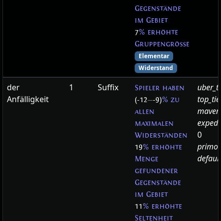
Gegenstände
im Gebiet
7
% erhöhte
Gruppengröße
Elementar
Widerstand
der
1
Suffix
uber_t
Spieler haben
Anfälligkeit
top_ti
(-12
—
-9)
% zu
maven
allen
expedi
maximalen
0
Widerständen
primor
19
% erhöhte
defaul
Menge
gefundener
Gegenstände
im Gebiet
11
% erhöhte
Seltenheit