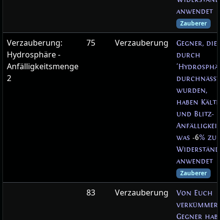
anwendet
Zauberer
Verzauberung:
75
Verzauberung
Gegner, die
Hydrosphäre -
durch
Anfälligkeitsmenge
'Hydrosphä
2
durchnässt
wurden,
haben Kälte
und Blitz-
Anfälligkeit
was
-6
% zu
Widerstän
anwendet
Zauberer
83
Verzauberung
Von Euch
verkümmer
Gegner hab