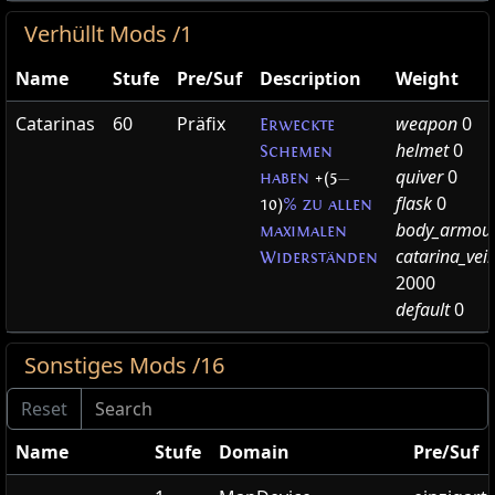
Verhüllt Mods /1
Name
Stufe
Pre/Suf
Description
Weight
Catarinas
60
Präfix
weapon
0
Erweckte
helmet
0
Schemen
quiver
0
haben
+(5
—
flask
0
10)
% zu allen
body_armou
maximalen
catarina_veil
Widerständen
2000
default
0
Sonstiges Mods /16
Name
Stufe
Domain
Pre/Suf