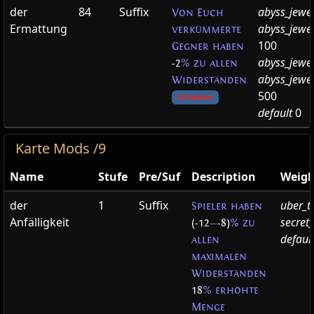
der
84
Suffix
abyss_jewe
Von Euch
Ermattung
abyss_jewe
verkümmerte
100
Gegner haben
abyss_jewel
-2
% zu allen
abyss_jew
Widerständen
500
Schaden
default
0
Karte Mods /9
Name
Stufe
Pre/Suf
Description
Weigh
der
1
Suffix
uber_t
Spieler haben
Anfälligkeit
secret
(-12
—
-8)
% zu
defaul
allen
maximalen
Widerständen
18
% erhöhte
Menge