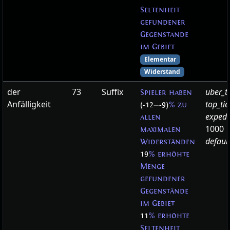
Seltenheit
gefundener
Gegenstände
im Gebiet
Elementar
Widerstand
der
73
Suffix
uber_t
Spieler haben
Anfälligkeit
top_ti
(-12
—
-9)
% zu
expedi
allen
1000
maximalen
defaul
Widerständen
19
% erhöhte
Menge
gefundener
Gegenstände
im Gebiet
11
% erhöhte
Seltenheit