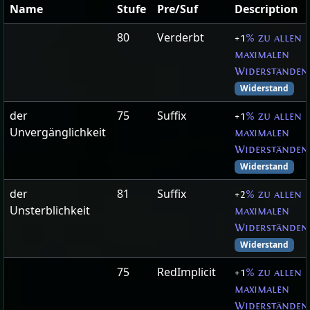
Name
Stufe
Pre/Suf
Description
80
Verderbt
+1
% zu allen
maximalen
Widerständen
Widerstand
der
75
Suffix
+1
% zu allen
Unvergänglichkeit
maximalen
Widerständen
Widerstand
der
81
Suffix
+2
% zu allen
Unsterblichkeit
maximalen
Widerständen
Widerstand
75
RedImplicit
+1
% zu allen
maximalen
Widerständen