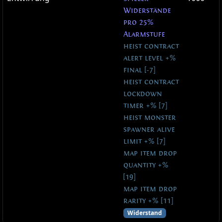
Widerstände
pro 25%
Alarmstufe
heist contract
alert level +%
final [-7]
heist contract
lockdown
timer +% [7]
heist monster
spawner alive
limit +% [7]
map item drop
quantity +%
[19]
map item drop
rarity +% [11]
Widerstand