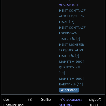
Alarmstufe
heist contract
alert level +%
final [-7]
heist contract
lockdown
timer +% [7]
heist monster
spawner alive
limit +% [7]
map item drop
quantity +%
[19]
map item drop
rarity +% [11]
Widerstand
der
78
Suffix
default
-4
% maximale
Entwirrung
1000
Spieler-