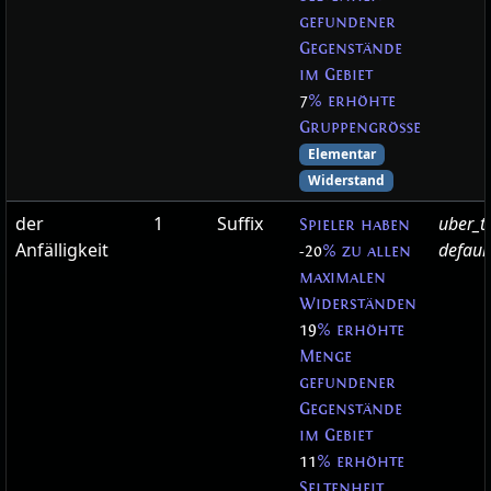
gefundener
Gegenstände
im Gebiet
7
% erhöhte
Gruppengröße
Elementar
Widerstand
der
1
Suffix
uber_t
Spieler haben
Anfälligkeit
defaul
-20
% zu allen
maximalen
Widerständen
19
% erhöhte
Menge
gefundener
Gegenstände
im Gebiet
11
% erhöhte
Seltenheit