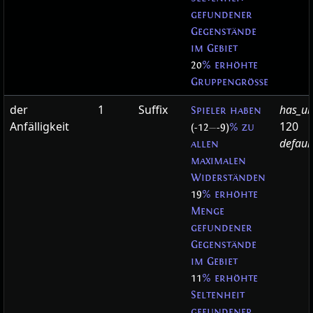
gefundener
Gegenstände
im Gebiet
20
% erhöhte
Gruppengröße
der
1
Suffix
has_ub
Spieler haben
Anfälligkeit
120
(-12
—
-9)
% zu
defaul
allen
maximalen
Widerständen
19
% erhöhte
Menge
gefundener
Gegenstände
im Gebiet
11
% erhöhte
Seltenheit
gefundener