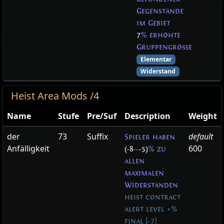
Gegenstände
im Gebiet
7
% erhöhte
Gruppengröße
Elementar
Widerstand
Heist Area Mods /4
Name
Stufe
Pre/Suf
Description
Weight
der
73
Suffix
default
Spieler haben
Anfälligkeit
600
(-8
—
-5)
% zu
allen
maximalen
Widerständen
heist contract
alert level +%
final [-7]