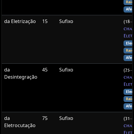
Raio
Afec
da Eletrização
15
Sufixo
(18
—
chan
Elet
Elem
Raio
Afec
da
45
Sufixo
(25
—
Desintegração
chan
Elet
Elem
Raio
Afec
da
75
Sufixo
(31
—
Eletrocutação
chan
Elet