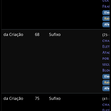
usa
Fras
Elem
Raio
Afec
da Criação
68
Sufixo
(25
—
chan
Elet
Atac
por 
segu
Bloq
Elem
Raio
Afec
da Criação
75
Sufixo
(41
—
chan
Elet