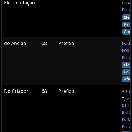
Eletrocutação
chan
Elet
Elem
Raio
Afec
do Ancião
68
Prefixo
Inaf
por 
Elet
Elem
Raio
Afec
Do Criador
68
Prefixo
Adi
7)
a
de D
Raio
Inim
Elet