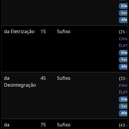
Elem
Raio
Afec
da Eletrização
15
Sufixo
(25
—
chan
Elet
Elem
Raio
Afec
da
45
Sufixo
(33
—
Desintegração
chan
Elet
Elem
Raio
Afec
da
75
Sufixo
(43
—