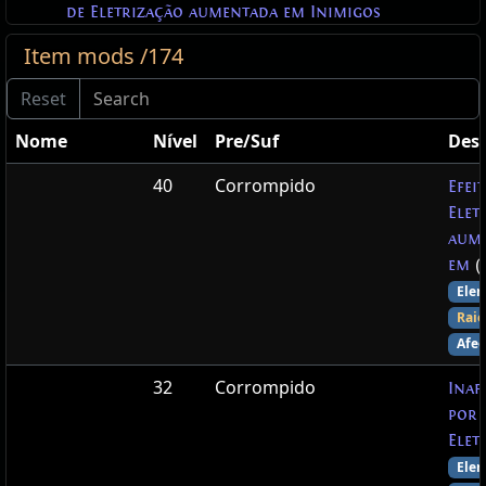
de Eletrização aumentada em Inimigos
Item mods /174
Nome
Nível
Pre/Suf
Desc
40
Corrompido
Efei
Elet
aum
em
(
Elem
Raio
Afec
32
Corrompido
Inaf
por 
Elet
Elem