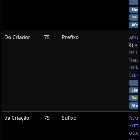
Dan
Elem
Raio
Afec
Do Criador
75
Prefixo
Adi
8)
a
de D
Raio
Inim
Elet
Dan
Elem
Raio
Afec
da Criação
75
Sufixo
Rem
Elet
qua