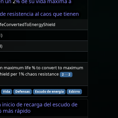
en un
2
% de su vida máxima a
e resistencia al caos que tienen
ifeConvertedToEnergyShield
1)
3)
n maximum life % to convert to maximum
hield per 1% chaos resistance
2
—
2
Vida
Defensas
Escudo de energía
Esbirro
n inicio de recarga del escudo de
 más rápido