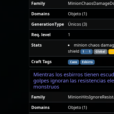
Family
MinionChaosDamageDo
Domains
Objeto (1)
GenerationType
Únicos (3)
Req. level
1
Stats
minion chaos damag
shield
1
—
1
Global
— 
Craft Tags
Caos
Esbirro
Mientras los esbirros tienen escud
golpes ignoran las resistencias el
monstruos
Family
MinionHitsIgnoreResis
Domains
Objeto (1)