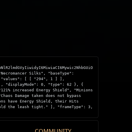
mNlR2lmdGVyIiwidyI6MiwiaCI6Mywic2NhbGUiO
"Necromancer Silks", "baseType":
 "values": [ [ "294", 1 ] ],
], "displayMode": 0, "type": 62 }, {
"121% increased Energy Shield", "Minions
"Chaos Damage taken does not bypass
ons have Energy Shield, their Hits
old the leash tight." ], "frameType": 3,
COMMUNITY