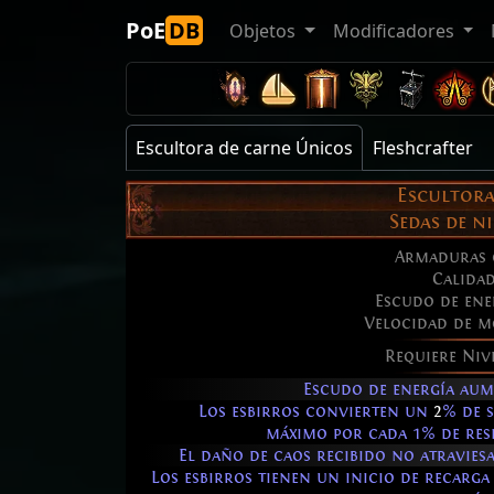
PoE
DB
Objetos
Modificadores
Escultora de carne Únicos
Fleshcrafter
Escultora
Sedas de 
Armaduras 
Calida
Escudo de ene
Velocidad de m
Requiere Niv
Escudo de energía au
Los esbirros convierten un
2
% de 
máximo por cada 1% de resi
El daño de caos recibido no atraviesa
Los esbirros tienen un inicio de recarg