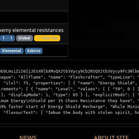
nemy elemental resistances
1
—
1
Global
— Valor fijo
Elemental
Esbirro
DE0LHsiZiI6IjJESXRlbXMvQXJtb3Vycy9Cb2R5QXJtb3Vycy9Fc3Nlb
eague": "Allflame", "name": "Fleshcrafter", "typeLine": 
, "ilvl": 75, "properties": [ { "name": "Energy Shield",
irements": [ { "name": "Level", "values": [ [ "59", 0 ] 
 ], "displayMode": 1, "type": 65 } ], "explicitMods": [ 
imum Energy\nShield per 1% Chaos Resistance they have", 
69% faster start of Energy Shield Recharge", "While Mini
, "flavourText": [ "Imbue the body with stolen spirit, h
NEWS
ABOUT SITE