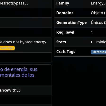
esNotBypassES
Family
EnergyS
Domains
Objeto (
GenerationType
Únicos (
Req. level
1
e does not bypass energy
Stats
minio
Valor fijo
Craft Tags
Defensas
o de energía, sus
ementales de los
tanceWithES