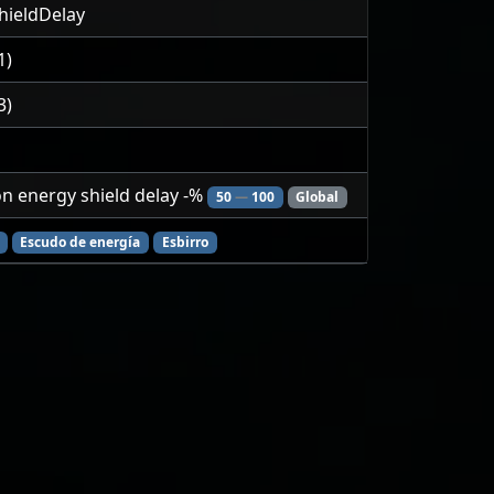
hieldDelay
1)
3)
n energy shield delay -%
50
—
100
Global
Escudo de energía
Esbirro