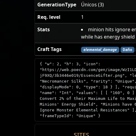
GenerationType
Únicos (3)
Req. level
1
Stats
minion hits ignore e
while has energy shield
Craft Tags
elemental_damage
Daño
{ "w": 2, "h": 3, "icon":
"https://web.poecdn.com/gen/image/WzI1L
jF9XQ/3b3446e019/EssenceGifter.png", "l
"Necromancer Silks", "rarity": "Unique"
"displayMode": 0, "type": 18 } ], "requ
"name": "Int", "values": [ [ "160", 0 ]
Convert 2% of their Maximum Life to Max
Minions' Energy Shield", "Minions have 
Ignore Monster Elemental Resistances" ]
"frameTypeId": "Unique" }
SITES