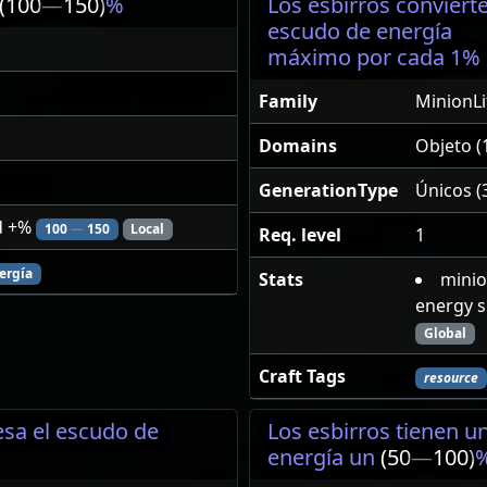
(100
—
150)
%
Los esbirros conviert
escudo de energía
máximo por cada 1% d
Family
MinionL
Domains
Objeto (
GenerationType
Únicos (
ld +%
100
—
150
Local
Req. level
1
ergía
Stats
minio
energy s
Global
Craft Tags
resource
esa el escudo de
Los esbirros tienen u
energía un
(50
—
100)
%