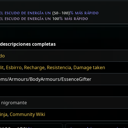
del escudo de energía un
(50
—
100)
% más rápido
del escudo de energía un
100
% más rápido
descripciones completas
do
it
,
Esbirro
,
Recharge
,
Resistencia
,
Damage taken
tems/Armours/BodyArmours/EssenceGifter
e nigromante
inja
,
Community Wiki