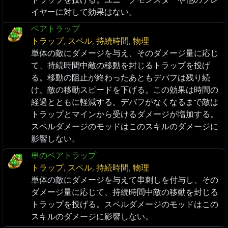
イヤーに対して効果はない。
ベアトラップ
トラップ
,
スペル
,
持続時間
,
物理
単体の敵にダメージを与え、そのダメージ量に応じ
て、持続時間中敵の移動を封じるトラップを投げ
る。移動の阻止が終わったあともデバフは残り続
け、敵の移動スピードを下げる。この効果は時間の
経過とともに軽減する。デバフがなくなるまで敵は
トラップとマインから受けるダメージが増加する。
スペルダメージのモッドはこのスキルのダメージに
影響しない。
串のベアトラップ
トラップ
,
スペル
,
持続時間
,
物理
単体の敵にダメージを与えて串刺しを付与し、その
ダメージ量に応じて、持続時間中敵の移動を封じる
トラップを投げる。スペルダメージのモッドはこの
スキルのダメージに影響しない。