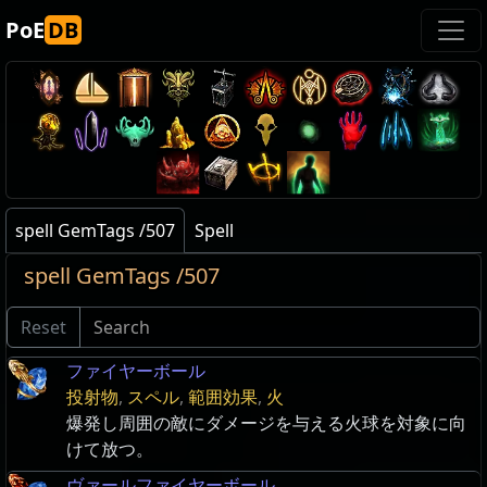
PoE
DB
spell GemTags /507
Spell
spell GemTags /507
Reset
ファイヤーボール
投射物
,
スペル
,
範囲効果
,
火
爆発し周囲の敵にダメージを与える火球を対象に向
けて放つ。
ヴァールファイヤーボール