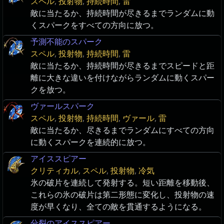
スペル
,
投射物
,
持続時間
,
雷
敵に当たるか、持続時間が尽きるまでランダムに動
くスパークをすべての方向に放つ。
予測不能のスパーク
スペル
,
投射物
,
持続時間
,
雷
敵に当たるか、持続時間が尽きるまでスピードと距
離に大きな違いを付けながらランダムに動くスパー
クを放つ。
ヴァールスパーク
スペル
,
投射物
,
持続時間
,
ヴァール
,
雷
敵に当たるか、尽きるまでランダムにすべての方向
に動くスパークを連続的に放つ。
アイススピアー
クリティカル
,
スペル
,
投射物
,
冷気
氷の破片を連続して発射する。短い距離を移動後、
これらの氷の破片は第二形態に変化し、投射物の速
度が早くなり、全ての敵を貫通するようになる。
分裂のアイススピアー