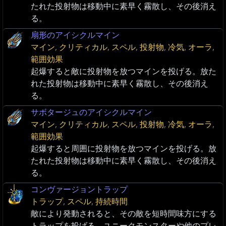
たれた投射物は移動中に素早く霧散し、その後消え
る。
扇形のアイシクルマイン
マイン
,
クリティカル
,
スペル
,
投射物
,
冷気
,
オーラ
,
範囲効果
起爆すると敵に投射物を放つマインを投げる。放た
れた投射物は移動中に素早く霧散し、その後消え
る。
サボタージュのアイシクルマイン
マイン
,
クリティカル
,
スペル
,
投射物
,
冷気
,
オーラ
,
範囲効果
起爆すると周囲に投射物を放つマインを投げる。放
たれた投射物は移動中に素早く霧散し、その後消え
る。
コンヴァージョントラップ
トラップ
,
スペル
,
持続時間
敵により発動されると、その敵を短時間味方にする
トラップを投げる。ユニークモンスターや他のプレ