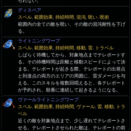
られない。
ディスペア
スペル
,
範囲効果
,
持続時間
,
混沌
,
呪い
,
呪術
範囲内の全ての敵を呪い、その敵の混沌耐性を下げ
る。
ライトニングワープ
スペル
,
範囲効果
,
持続時間
,
移動
,
雷
,
トラベル
しばらく待機してから、対象地点までテレポートす
る。その待機時間は距離と移動スピードによって決
まる。テレポートが起きる際、テレポートの出発点
と到達点の両方のエリアの周囲に、雷ダメージを与
える。このスキルを複数回唱えると、各テレポート
が予約され、順番に連続して起きるようになる。
ヴァールライトニングワープ
スペル
,
範囲効果
,
持続時間
,
ヴァール
,
雷
,
移動
,
トラ
ベル
近くの敵を対象地点まで、少し遅れてテレポートさ
せる。テレポートさせられた敵は、テレポートの前