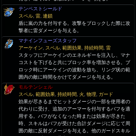
テンペストシールド
スペル
,
雷
,
連鎖
盾に嵐の力を付与する。攻撃をブロックした際に攻
撃者に雷ダメージを与える。
マナインフューズスタッフ
アーケイン
,
スペル
,
範囲効果
,
持続時間
,
雷
スタッフにアーケインのエネルギーを注入し、マナ
コストを下げると共にブロック率を増加させる。ブ
ロック時にアーケインの波動を放ち、リング状の範
囲内の敵に時間をかけてダメージを与える。
モルテンシェル
スペル
,
範囲効果
,
持続時間
,
火
,
物理
,
ガード
効果が尽きるまでヒットダメージの一部を使用者の
代わりに受け、追加のアーマーを付与するバフを適
用する。バフがなくなった時または効果が尽きた
時、スキルはバフが受けた合計ダメージに応じて周
囲の敵に反射ダメージを与える。他のガードスキル