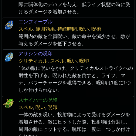
際に弱体化のデバフを与え、低ライフ状態の時に受
けるダメージを増加させる。
エンフィーブル
スペル
,
範囲効果
,
持続時間
,
呪い
,
呪術
範囲内の敵を全員呪い、敵の命中を減少させ、敵が
与えるダメージを低下させる。
アサシンの呪印
クリティカル
,
スペル
,
呪い
,
呪印
1体の敵に呪いをかけ、クリティカルストライクへの
耐性を下げる。呪われた敵を倒すと、ライフ、マ
ナ、パワーチャージを獲得できる。呪印は1度に1つ
しか付けられない。
スナイパーの呪印
スペル
,
呪い
,
呪印
一体の敵を呪い、投射物によって受けるダメージを
増加させる。敵にヒットした際、投射物は分裂し、
周囲の敵にヒットする。呪印は一度に一つしか付け