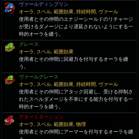
ヴァールディシプリン
オーラ
,
スペル
,
範囲効果
,
持続時間
,
ヴァール
使用者とその仲間のエナジーシールドのリチャージ
が受けるダメージにより遅延されないようにする一
時的オーラを纏う。
グレース
オーラ
,
スペル
,
範囲効果
使用者とその仲間に回避力を付与するオーラを纏
う。
ヴァールグレース
オーラ
,
スペル
,
範囲効果
,
持続時間
,
ヴァール
使用者とその仲間にアタック回避し、受ける抑制さ
れたスペルダメージを不幸にする能力を付与する一
時的オーラを纏う。
デターミネーション
オーラ
,
スペル
,
範囲効果
,
物理
使用者とその仲間にアーマーを付与するオーラを纏