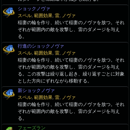
ショックノヴァ
スペル
,
範囲効果
,
雷
,
ノヴァ
稲妻の輪を作り、続いて稲妻のノヴァを放つ。それ
ぞれが範囲内の敵を攻撃し、雷のダメージを与え
る。
行進のショックノヴァ
スペル
,
範囲効果
,
雷
,
ノヴァ
稲妻の輪を作り、続いて稲妻のノヴァを放つ。それ
ぞれが範囲内の敵を攻撃し、雷のダメージを与え
る。この攻撃は繰り返し起き、繰り返すごとに対象
とした方向にずれながら移動する。
新ショックノヴァ
スペル
,
範囲効果
,
雷
,
ノヴァ
稲妻の輪を作り、続いて稲妻のノヴァを放つ。それ
ぞれが範囲内の敵を攻撃し、雷のダメージを与え
る。
フェーズラン