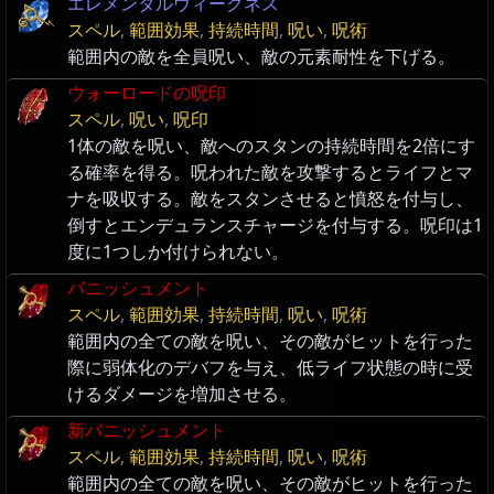
エレメンタルウィークネス
スペル
,
範囲効果
,
持続時間
,
呪い
,
呪術
範囲内の敵を全員呪い、敵の元素耐性を下げる。
ウォーロードの呪印
スペル
,
呪い
,
呪印
1体の敵を呪い、敵へのスタンの持続時間を2倍にす
る確率を得る。呪われた敵を攻撃するとライフとマ
ナを吸収する。敵をスタンさせると憤怒を付与し、
倒すとエンデュランスチャージを付与する。呪印は1
度に1つしか付けられない。
パニッシュメント
スペル
,
範囲効果
,
持続時間
,
呪い
,
呪術
範囲内の全ての敵を呪い、その敵がヒットを行った
際に弱体化のデバフを与え、低ライフ状態の時に受
けるダメージを増加させる。
新パニッシュメント
スペル
,
範囲効果
,
持続時間
,
呪い
,
呪術
範囲内の全ての敵を呪い、その敵がヒットを行った