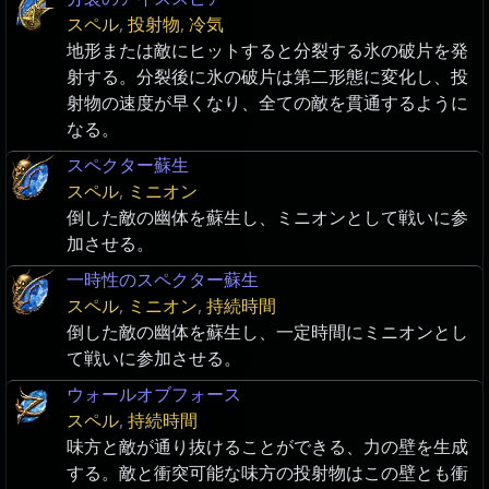
スペル
,
投射物
,
冷気
地形または敵にヒットすると分裂する氷の破片を発
射する。分裂後に氷の破片は第二形態に変化し、投
射物の速度が早くなり、全ての敵を貫通するように
なる。
スペクター蘇生
スペル
,
ミニオン
倒した敵の幽体を蘇生し、ミニオンとして戦いに参
加させる。
一時性のスペクター蘇生
スペル
,
ミニオン
,
持続時間
倒した敵の幽体を蘇生し、一定時間にミニオンとし
て戦いに参加させる。
ウォールオブフォース
スペル
,
持続時間
味方と敵が通り抜けることができる、力の壁を生成
する。敵と衝突可能な味方の投射物はこの壁とも衝