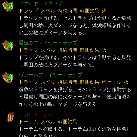
ファイヤートラップ
トラップ
,
スペル
,
持続時間
,
範囲効果
,
火
トラップを投げる。そのトラップは作動すると爆発
し周囲の敵に火ダメージを与え、燃焼領域を作りそ
の上の敵にダメージを与える。
爆破のファイヤートラップ
トラップ
,
スペル
,
持続時間
,
範囲効果
,
火
トラップを投げる。そのトラップは作動すると爆発
し周囲の敵に火ダメージを与える。
ヴァールファイヤートラップ
トラップ
,
スペル
,
持続時間
,
範囲効果
,
ヴァール
,
火
複数のトラップを投げる。そのトラップは作動する
と爆発し周囲の敵に火ダメージを与え、燃焼領域を
作りその上の敵にダメージを与える。
デコイトーテム
トーテム
,
スペル
,
範囲効果
トーテムを召喚する。トーテムは近くの敵を挑発し
自らに攻撃させる。