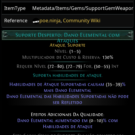
ItemType
Metadata/Items/Gems/SupportGemWeapon
Reference
poe.ninja
,
Community Wiki
Suporte Desperto: Dano Elemental com
Ataques
Ataque
,
Suporte
Nível:
(1
—
5)
Multiplicador de Custo & Reserva:
130%
Requer Nível
(72
—
80)
,
(72
—
79)
For,
(50
—
55)
Int
Suporta habilidades de ataque.
Habilidades de Ataque Suportadas causam
(35
—
39)
%
mais Dano Elemental
Dano Elemental das Habilidades Suportadas não pode
ser Refletido
Efeitos Adicionais Da Qualidade:
Dano Elemental aumentado em
(0
—
10)
% com
Habilidades de Ataque