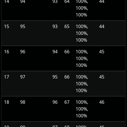
14
94
93
64
100%,
44
100%,
100%
15
95
93
65
100%,
44
100%,
100%
16
96
94
66
100%,
45
100%,
100%
17
97
95
66
100%,
45
100%,
100%
18
98
96
67
100%,
46
100%,
100%