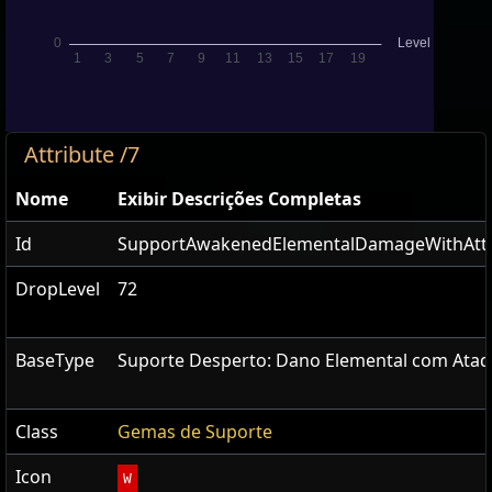
Attribute /7
Nome
Exibir Descrições Completas
Id
SupportAwakenedElementalDamageWithAtt
DropLevel
72
BaseType
Suporte Desperto: Dano Elemental com Ata
Class
Gemas de Suporte
Icon
W