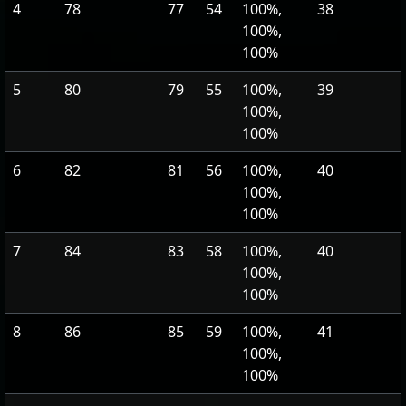
4
78
77
54
100%,
38
100%,
100%
5
80
79
55
100%,
39
100%,
100%
6
82
81
56
100%,
40
100%,
100%
7
84
83
58
100%,
40
100%,
100%
8
86
85
59
100%,
41
100%,
100%